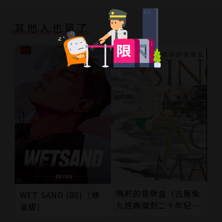
其他人也買了
瑪莉的音樂盒（古屋兔
WET SAND (80)（條
丸經典復刻二十年紀念
漫版）
版）