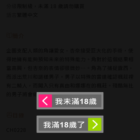
分級
限制級，未滿 18 歲請勿購買
語言
繁體中文
簡介
企圖支配人類的角讓愛女•杏奈接受巨大化的手術，使
得她擁有能夠預知未來的特殊能力。角對於這個結果相
當高興，但杏奈的表情卻很微妙…。角為了捕捉露西，
而派出荒川和謎樣男子。男子以特殊的雷達確認楓莊裡
有二觭人，而闖入只有真由和娜娜在的楓莊。殘酷無比
的男子將會做出什麼事…？
目錄
CH0228