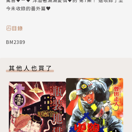
驚喜♥－♥ 洋溢著滿滿愛情♥的 第7集！ 還收錄了至
今未收錄的番外篇♥
目錄
BM2389
其他人也買了