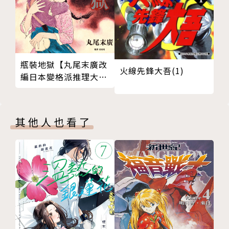
瓶裝地獄【丸尾末廣改
火線先鋒大吾(1)
編日本變格派推理大師
夢野久作幻想奇作】
其他人也看了