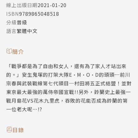
線上出版日期
2021-01-20
ISBN
9789865048518
分級
普級
語言
繁體中文
簡介
「戰爭都是為了自由和女人，還有為了家人才站出來
的。」安生鬼塚的打架大隊E•M•O•D的頭頭─前川
宗春與武裝戰線第七代頭目─村田將五正式結盟！並對
東京最大最強的萬侍帝國宣戰!!另外，鈴蘭史上最強一
戰月島花VS花木九里虎，吞敗的花能否成為鈴蘭的第
一位老大呢…!?
目錄