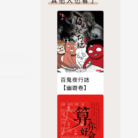
其他人也看了
界擁有高人
百鬼夜行誌
【幽遊卷】