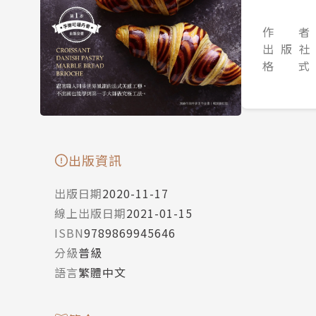
作 者
出 版 社
格 式
出版資訊
出版日期
2020-11-17
線上出版日期
2021-01-15
ISBN
9789869945646
分級
普級
語言
繁體中文