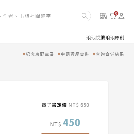
0
琅琅悅讀
琅琅原創
紀念東野圭吾
申請資產合併
查詢合併結果
電子書定價
NT$ 650
450
NT$