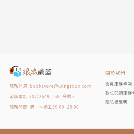
脆皮杏仁可頌
2014路易樂斯福世界盃麵包大賽Coupe Louise 
法式焦糖奶油酥
荔枝覆盆子可頌
〔證照〕
曜黑雙色可頌
烘焙丙級
艾菲爾可頌塔
西餐丙級
繽紛霓彩可頌
中餐丙級
漩渦花編可頌
虎紋迷彩可頌
關於我們
巴黎香榭可頌
2 鬆脆溫潤丹麥麵包
會員服務條款
服務信箱: bookstore@udngroup.com
丹麥基本風味麵團
數位閱讀服務
客服電話: (02)2649-1681分機5
雪花焦糖珍珠貝
隱私權聲明
脆皮杏仁卡士達
服務時間: 週一～週五09:00~18:00
丹麥紅豆吐司
巴特丹麥吐司
手撕丹麥波波