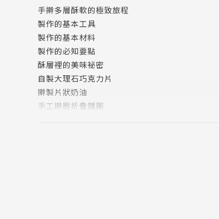
手擀多層酥軟的極致旅程
憑著對麵包的熱情與實力致力於新品麵包研發，
製作的基本工具
氣與評價。
製作的基本材料
追求全方位表現，專精歐法麵包並精通各式甜麵
製作的必知要點
勇於挑戰，活躍於世界麵包舞台，是獲獎無數的
酥層裡的美味祕密
自製大理石巧克力片
〔經歷〕
擀製片狀奶油
統一企業股份有限公司
手工擀壓折疊麵團
台北威斯汀六福皇宮
香甜美味的內餡＆抹醬
1 酥脆滑潤可頌麵包
〔得獎記錄〕
可頌基本風味麵團
2019世界麵包大賽Mondial Du Pain總亞軍
法式經典可頌
2019世界麵包大賽Mondial Du Pain甜麵包特
法式牛角可頌
2018世界麵包大賽Mondial Du Pain台灣區代
法式杏仁可頌
2016世界麵包大賽Mondial Du Pain台灣區代
檸檬糖霜可頌
2015統一烘焙王爭霸賽與人氣王雙料冠軍
藍紋迷你可頌
2015台灣麵包大使協會Taiwan Ambassadeurs