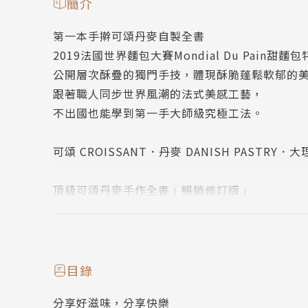
簡介
第一本手擀可頌丹麥自製全書
2019法國世界麵包大賽Mondial Du Pain甜麵
公開層次酥疊的獨門手技，體現酥脆蓬鬆軟郁的
跟著職人同步世界風潮的法式美感工藝，
不出國也能學到第一手大師級究極工法。
可頌 CROISSANT．丹麥 DANISH PASTRY．大
頂級可頌丹麥手作全書﹛暢銷修訂版﹜
作者簡介
游東運
目錄
分享好滋味，分享快樂
18年以上專業麵包職人。