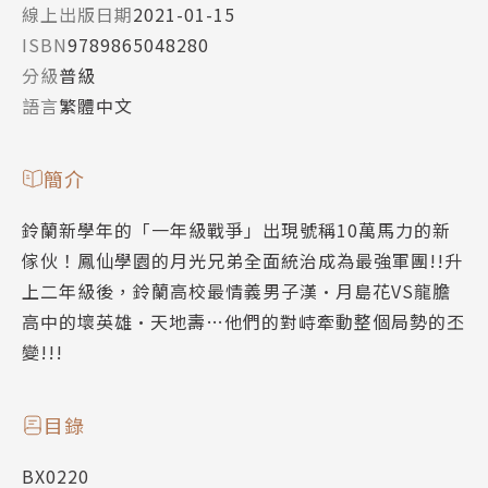
線上出版日期
2021-01-15
ISBN
9789865048280
分級
普級
語言
繁體中文
簡介
鈴蘭新學年的「一年級戰爭」出現號稱10萬馬力的新
傢伙！鳳仙學園的月光兄弟全面統治成為最強軍團!!升
上二年級後，鈴蘭高校最情義男子漢•月島花VS龍膽
高中的壞英雄•天地壽…他們的對峙牽動整個局勢的丕
變!!!
目錄
BX0220