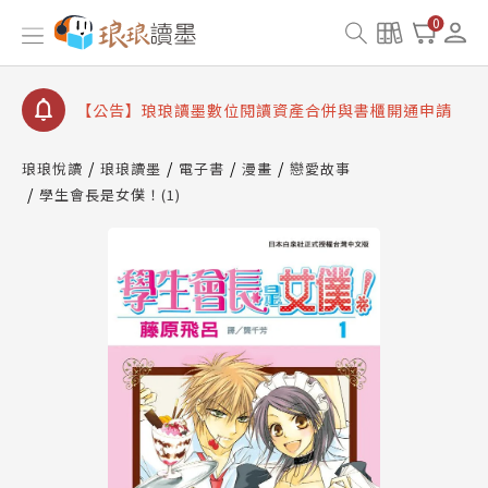
【公告】琅琅書店服務升級重要說明及資產合併結果
0
查詢
【公告】因 Readmoo 讀墨系統維護中，本站同步暫
停部分閱讀服務
【公告】琅琅讀墨數位閱讀資產合併與書櫃開通申請
【公告】琅琅讀墨書櫃開通常見問題
琅琅悅讀
琅琅讀墨
電子書
漫畫
戀愛故事
【公告】琅琅讀墨 3 分鐘完成書櫃開通與資產合併申
學生會長是女僕！(1)
請圖文教學
【公告】琅琅書店服務升級重要說明及資產合併結果
查詢
【公告】因 Readmoo 讀墨系統維護中，本站同步暫
停部分閱讀服務