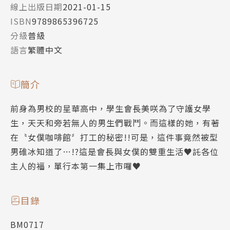
線上出版日期
2021-01-15
ISBN
9789865396725
分級
普級
語言
繁體中文
簡介
前身為男校的星華高中，學生會長美咲為了守護女學
生，天天和旁若無人的男生們戰鬥。而這樣的她，有著
在〝女僕咖啡館〞打工的秘密!!可是，這件事竟然被型
男碓冰知道了…!?這是會長與女僕的雙重生活♥託各位
主人的福，單行本第一集上市囉♥
目錄
BM0717