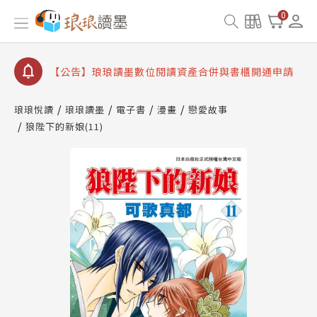
【公告】因 Readmoo 讀墨系統維護中，本站同步暫
0
停部分閱讀服務
【公告】琅琅讀墨數位閱讀資產合併與書櫃開通申請
【公告】琅琅讀墨書櫃開通常見問題
【公告】琅琅讀墨 3 分鐘完成書櫃開通與資產合併申
請圖文教學
琅琅悅讀
琅琅讀墨
電子書
漫畫
戀愛故事
【公告】琅琅書店服務升級重要說明及資產合併結果
狼陛下的新娘(11)
查詢
【公告】因 Readmoo 讀墨系統維護中，本站同步暫
停部分閱讀服務