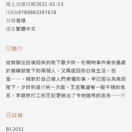
線上出版日期
2021-01-15
ISBN
9789865397678
分級
普級
語言
繁體中文
簡介
從微服出巡後回來的陛下跟夕鈴。在親吻事件後依舊處
於模糊狀態下的兩個人，又再度回到日常生活，但
是……。相對於自己被人們畏懼的事，早已習以為常的
陛下，夕鈴則是!?另一方面，王宮飄盪著一股不穩的氣
息，李順對打工的王妃更做出了令她錯愕的宣告——!!
目錄
BL2051