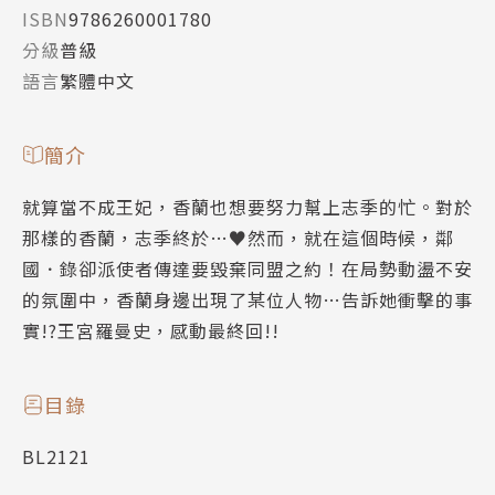
ISBN
9786260001780
分級
普級
語言
繁體中文
簡介
就算當不成王妃，香蘭也想要努力幫上志季的忙。對於
那樣的香蘭，志季終於…♥然而，就在這個時候，鄰
國．錄卻派使者傳達要毀棄同盟之約！在局勢動盪不安
的氛圍中，香蘭身邊出現了某位人物…告訴她衝擊的事
實!?王宮羅曼史，感動最終回!!
目錄
BL2121