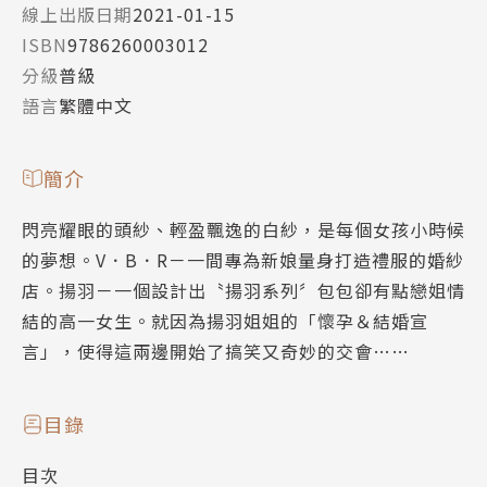
線上出版日期
2021-01-15
ISBN
9786260003012
分級
普級
語言
繁體中文
簡介
閃亮耀眼的頭紗、輕盈飄逸的白紗，是每個女孩小時候
的夢想。V．B．R－一間專為新娘量身打造禮服的婚紗
店。揚羽－一個設計出〝揚羽系列〞包包卻有點戀姐情
結的高一女生。就因為揚羽姐姐的「懷孕＆結婚宣
言」，使得這兩邊開始了搞笑又奇妙的交會……
目錄
目次