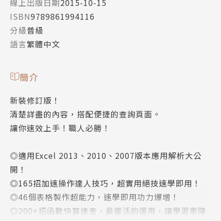
線上出版日期
2015-10-15
ISBN
9789861994116
分級
普級
語言
繁體中文
簡介
新裝修訂版！
清楚詳盡的內容，搭配便捷的查詢頁面。
讓你速效上手！職人必勝！
◎適用Excel 2013、2010、2007版本應用解析大公
開！
◎165招加速操作達人技巧，超實用絕技速學即用！
◎46個表格製作超能力，速學即用功力爆增！
◎200+招函數快算連查，最靈活的運用，讓學習零障