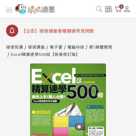
【公告】因 Readmoo 讀墨系統維護中，本站同步暫
0
停部分閱讀服務
【公告】琅琅讀墨數位閱讀資產合併與書櫃開通申請
【公告】琅琅讀墨書櫃開通常見問題
【公告】琅琅讀墨 3 分鐘完成書櫃開通與資產合併申
請圖文教學
琅琅悅讀
琅琅讀墨
電子書
電腦科技
軟\硬體應用
【公告】琅琅書店服務升級重要說明及資產合併結果
Excel精算速學500招【新裝修訂版】
查詢
【公告】因 Readmoo 讀墨系統維護中，本站同步暫
停部分閱讀服務