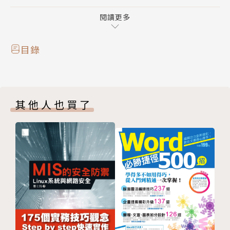
礙！
◎58招統計圖表強效攻略，美觀與實務的應用極致表
閱讀更多
現！
目錄
500+個Excel實用密技完全滿載！
Excel是一套功能強大的電子試算表，其表格化的工作
表和實用函數，讓使用者可以方便快速地建立各式各樣
其他人也買了
的統計或分析報表。本書將以清晰明白的圖文步驟，一
招一招地介紹Excel的各種功能，讓你可以快速抓住Ex
cel的學習竅門，準確無誤地建立自己的精美報表。