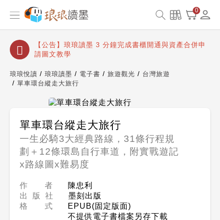
【公告】琅琅讀墨數位閱讀資產合併與書櫃開通申請
0
【公告】琅琅讀墨書櫃開通常見問題
【公告】琅琅讀墨 3 分鐘完成書櫃開通與資產合併申
請圖文教學
【公告】琅琅書店服務升級重要說明及資產合併結果
查詢
琅琅悅讀
琅琅讀墨
電子書
旅遊觀光
台灣旅遊
單車環台縱走大旅行
【公告】琅琅讀墨數位閱讀資產合併與書櫃開通申請
單車環台縱走大旅行
一生必騎3大經典路線，31條行程規
劃＋12條環島自行車道，附實戰遊記
x路線圖x難易度
作 者
陳忠利
出 版 社
墨刻出版
格 式
EPUB(固定版面)
不提供電子書檔案另存下載