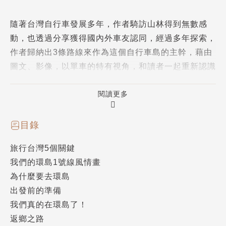
隨著台灣自行車發展多年，作者騎訪山林得到無數感
動，也透過分享獲得國內外車友認同，經過多年探索，
作者歸納出3條路線來作為這個自行車島的主幹，藉由
圖文、影像，以單車的特有視角，和讀者一起重新認識
這塊土地。
閱讀更多
本書精選作者多次造訪且認為是台灣單車旅行的經典路
線，提供給喜愛單車旅行的人作為參考，希望可以省略
目錄
掉過多的規劃前置時間，轉而多探尋可以深化旅程內容
旅行台灣5個關鍵
的資訊。在台灣，騎的是單車，但感動的是文化，唯有
我們的環島1號線風情畫
一再踏出去，為這個島嶼付出關心，這塊土地就會越有
為什麼要去環島
溫度。台灣，用騎的最美，而且越騎越美。
出發前的準備
我們真的在環島了！
作者簡介
返鄉之路