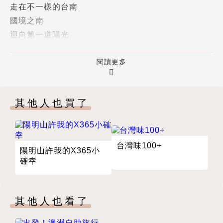
走在不一樣的台南
陳忠利
國境之南
1964生，五專機械科畢業，台灣雲林人，服務於汽車
迎向第一道陽光
產業，現致力於台灣單車運動與深度旅遊推廣。
半夢半醒地打冷顫
個性熱愛大自然並樂於冒險和挑戰，當接觸單車後，深
閱讀更多
單車路上千里來相會的機緣
覺這項運動可以在健身之餘，更能夠親近自己的土地，
戒慎恐懼的蘇花
因此透過親自的體驗及分享，積極推動「台灣 ‧ 用騎的
環島1號線雖不完美，但我們已圓夢
最美！」的概念，希望能讓更多人從事這種健康環保的
其他人也買了
【路線建議】
運動。已出版《海平面以上，3275M以下，迷戀單車
台灣西部1
國道～台灣，用騎的最美》、《台灣‧用騎的最美～和
台灣西部2
她騎出屬於自己的單車故事》、《單車‧部落‧縱貫線》
台灣味100+
台灣西部3
三本單車書。
陽明山許我的X365小
台灣西部4
確幸
台灣西部5
恆春半島
其他人也看了
台灣東部（南迴東段）
台灣東部（花東縱谷南段、東海岸南段）