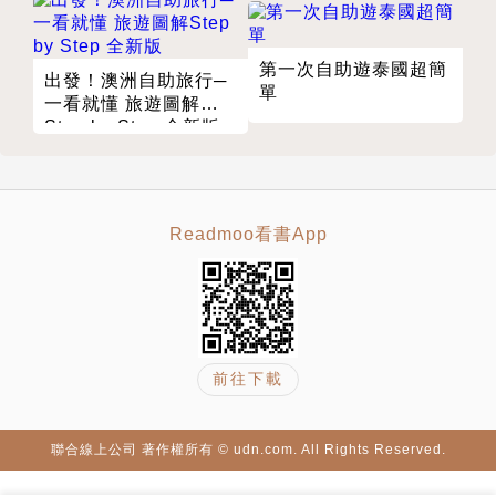
台灣東部（花東縱谷北段、東海岸北段）
台灣東部（蘇花段）
第一次自助遊泰國超簡
台灣東北部（宜蘭、台北段）
出發！澳洲自助旅行─
單
一看就懂 旅遊圖解
與台灣有約，四極點單車環島
Step by Step 全新版
單車人有朝一日一定要走的台灣四極點環島
出發前的準備
一日雙塔（極北、極東）
是除夕，也是瘋狂的一天
Readmoo看書App
海岸山脈頭到山脈尾
台灣極南──鵝鑾鼻，我們要來了！
差點無處可宿的年初三
起風了！
前往下載
除了逆風之外還是逆風
最終日
【路線建議】
聯合線上公司 著作權所有 © udn.com. All Rights Reserved.
極北・富貴角燈塔