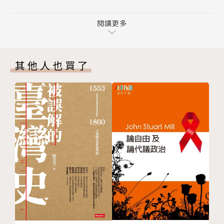
第九章 健康與衛生
本書以擬真的筆法來書寫歷史，參考大量史料，年鑑、
第十章 審判與法律
閱讀更多
信件、家庭帳冊、詩集、公告以及大英圖書館提供的珍
第十一章 休閒娛樂
貴歷史繪畫，還原出六百年前的時空場景，景觀與文
尾聲
物、風俗與民情，栩栩如生，歷歷在目。開啟書頁，策
其他人也買了
謝辭
馬踏上時空之旅，漫遊十四世紀的英格蘭巷弄，正是了
圖片說明
解中古世紀最佳的臨場體驗。
版權頁
＊珍貴歷史繪畫圖集
作者簡介
伊恩‧莫蒂默（Ian Mortimer）
埃克塞特大學文學博士、倫敦大學學院檔案學碩士。一
九九一年到二○○三年，任職於多所檔案和研究機構，
包括德文郡檔案室、雷丁大學、皇家歷史手稿委員會和