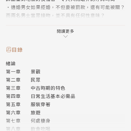
‧適婚男女如果拒婚，不但要被罰款，還有可能被關？
而兩名男士當眾接吻，並不具有任何性意味？
‧聖地亞哥、羅馬、科隆、耶路薩冷。六百年前，朝聖
之旅已經是人人嚮往的熱門旅行。
閱讀更多
如果想了解身處的這個世紀，最好的方法，便是到其他
目錄
世紀去看看。
緒論
第一章 景觀
十四世紀的英格蘭，是最接近大眾認知的「中古」概
第二章 民眾
念，騎士、馬上比武、規矩禮節、藝術與建築等等；這
第三章 中古時期的特色
個時期甚至被看作是整個中古時期的縮影：英格蘭內
第四章 日常生活基本必需品
戰、對抗鄰國蘇格蘭與法蘭西的戰爭、修院隱修制度、
第五章 服裝穿著
教堂建築、教會修士的傳道、苦修教徒、饑荒、十字軍
第六章 旅遊
東征、農民叛亂，以及最重要的黑死病，十四世紀是了
第七章 何處棲身
解中古英格蘭最豐富的時期。
第八章 飲食吃喝