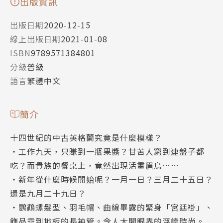
出版資訊
出版日期
2020-12-15
線上出版日期
2021-01-08
ISBN
9789571384801
分級
普級
語言
繁體中文
簡介
十四世紀的中古英格蘭究竟是什麼模樣？
‧工作九天，只賺到一瓶果醬？甘苦人窮到連盤子都
吃？而貴族的餐桌上，竟然出現活畫眉鳥……
‧新年從什麼時候開始呢？一月一日？三月二十五日？
還是九月二十九日？
‧鸚鵡螺髮型、羽毛帽、曲線畢露的緊身「宮廷褂」、
飾品垂到地板的長袖管。令人大開眼界的浮誇時尚。