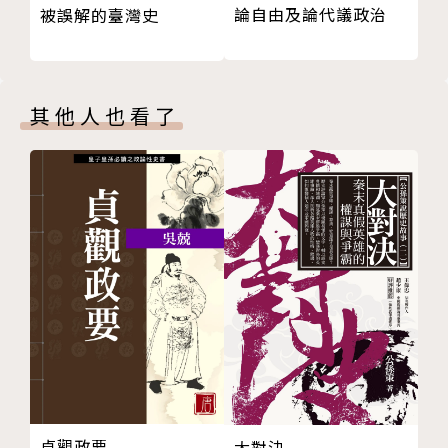
論自由及論代議政治
被誤解的臺灣史
埃克塞特大學。一九九八年，獲選為英國皇家歷史學會
資深會員，他的醫學社會史作品獲得由英國皇家歷史學
會頒發的亞歷山大獎（二○○四年）。他的博士論文
《垂死和醫生：十七世紀英格蘭的醫學革命》於二○○
其他人也看了
九年由英國皇家歷史學會出版。他也是兩本近代早期手
稿出版品的作者，其多篇十四世紀至二十世紀相關主題
的學術文章散見於各大學術報刊。
譯者簡介
廖彥博
國立政治大學歷史系碩士，美國維吉尼亞大學歷史系博
士班。
貞觀政要
大對決