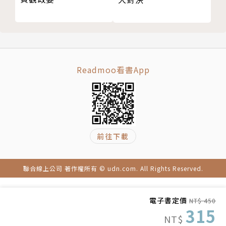
著有《三國和你想的不一樣》、《蔣氏家族生活祕
史》、《個人旅行：西雅圖》、《時代之子：康熙》、
《一本就懂中國史》、《決勝看八年：抗戰史新視界》
等書，與白先勇合著《止痛療傷：白崇禧將軍與二二
八》與《悲歡離合四十年：白崇禧與蔣介石》；譯有
Readmoo看書App
《大清帝國的衰亡》、《中國將稱霸21世紀嗎？》、
《謊言的年代：薩拉馬戈雜文集》、《漫遊中古英格
蘭》、《OK正傳》、《流離歲月：抗戰中的中國人
民》、《社群．王朝：明代國家與社會》、《中國的靈
前往下載
魂：後毛澤東時代的宗教復興》、《世紀中國：近代中
國百年圖像史》等書。
聯合線上公司 著作權所有 © udn.com. All Rights Reserved.
電子書定價
NT$ 450
315
NT$