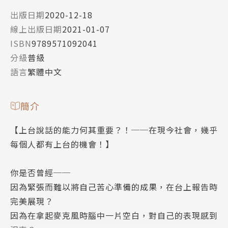
出版日期
2020-12-18
線上出版日期
2021-01-07
ISBN
9789571092041
分級
普級
語言
繁體中文
簡介
【上台說話的能力何其重要？！──在現今社會，幾乎
每個人都有上台的機會！】
你是否曾經──
因為緊張而難以將自己苦心準備的成果，在台上報告時
完美展現？
因為在拿起麥克風時腦中一片空白，對自己的表現感到