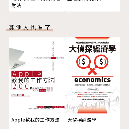
從「上台前」的準備到「站上台」的聚焦說話術，再到
財法
掰！
「下台後」的反思與改進，
第１３招／慎選舞台，不要因為選錯戰場而讓戰鬥力歸
讓讀者在最短時間內提升自信、切中要害、善用肢體與
零！
抑揚頓挫的訣竅，
其他人也看了
第１４招／「天生反骨」，助你話題不斷、滔滔不絕！
克服人前說話的恐懼，提升感染力與影響力，讓你說得
第１５招／有趣的類比，不僅能立即上手，還能讓聽眾
精采、取得共鳴！
一聽就懂！
第１６招／作為一位講者，該使用PPT嗎？該怎麼使
▲上台前▲
用？
→用正確的方式看待並相信自己──你的思想與經驗，
Chapter３─走下舞台篇
都有分享的價值。
第１７招／別只在舞台上成就自己，卻讓台下聽眾一無
→適當地自我欺騙＋採取行動──預想自己的成功及所
所得！
以的突發狀況。
第１８招／你所有的嘗試和衝撞，都是最好的台上故事
→放棄完美主義──世上唯一不會變的事，就是所有事
第１９招／所有在你身上發生的事，都是最好的演講素
情都會變！
材！
Apple教我的工作方法
大偵探經濟學
第２０招／在台上滔滔不絕、游刃有餘的偷吃步！
■在台上■
第２１招／承認自己的不足，誠實地面對自己與聽眾。