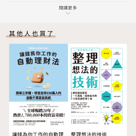
明明做了一百分的努力，卻因為說不到別人心坎裡而屢
人！
閱讀更多
戰屢敗，那該有多麼可惜！
第４招／成為「台上Ａ咖」的４大絕招！
第５招／放棄完美主義—世上唯一不變的事情， 就是
再好的提案企劃，若沒有夠精彩生動的說明，便無法打
其他人也買了
所有事情都會變！
動客戶或主管；
第６招／「在台上遇到突發狀況怎麼辦？」現在才想到
再優秀的學業表現，若沒有組織良好、得宜的談吐，便
就太遲了！
無法吸引面試官的注意；
第７招／真正的演講高手，會先感動自己，再感動其他
再偉大的企業願景，若沒有鼓舞人心的演說，也無法讓
人。
員工感同身受，朝目標邁進。
第８招／把任何故事都說得精彩萬分的超簡單公式！
Chapter２─台上功夫篇
第９招／如何把自己的故事說得有趣，讓台下笑聲不
【你最應該學的30種說話術──別讓所有的努力，因
斷！
為表達不到位而功虧一簣！】
第１０招／荒謬的故事讓人發笑，強大的肢體引人入
勝！
作者鄭匡宇彙整10年破1,000場的演講經驗，分享30
第１１招／善用舞台，魅力全場！
招上台報告、演講或簡報的技巧，
整理想法的技術
讓錢為你工作的自動理
第１２招－既然不必要，乾脆不要說──惱人的贅詞掰