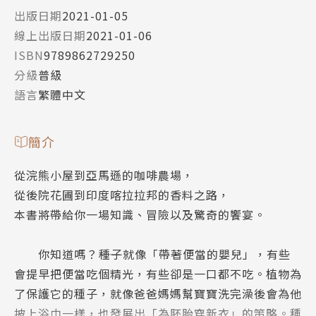
出版日期
2021-01-05
線上出版日期
2021-01-06
ISBN
9789862729250
分級
普級
語言
繁體中文
簡介
從浣熊小屋到亞馬遜的咖啡農場，
從後院花圃到印度喀拉拉邦的香料之路，
本書將帶給你一場知識、冒險以及驚奇的饗宴。
你知道嗎？――種子就像「帶著便當的嬰兒」，有些
會提早把便當吃個精光，有些卻是一口都不吃。植物為
了保護它的種子，就像爸爸媽媽幫寶寶洗完澡後會為他
披上浴巾一樣，也發展出「為胚胎穿新衣」的策略。種