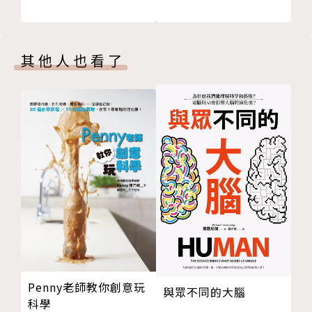
美國書籍新聞獎等多項大獎肯定
★文筆生動有趣，含37張插圖，不只包含科學知識，
更融入歷史事件與人物
其他人也看了
作者簡介
索爾．漢森Thor Hanson
古根漢研究員，Switzer環境基金會研究員，人類生態
系統研究組織（Human Ecosystems Study Grou
p）成員，得獎作家暨生物學家。他的著作《羽的奇
蹟》曾獲約翰．巴勒斯獎章（John Burroughs Meda
l），入圍山繆爾．強森獎（Samuel Johnson Priz
e），亦榮獲2012年AAAS/Subaru SB&F Prize，以
及太平洋西北書商公會圖書獎（Pacific Northwest B
Penny老師教你創意玩
ooksellers Association Award）肯定。首作《無法
與眾不同的大腦
科學
穿透的森林》（The Impenetrable Forest: Gorilla