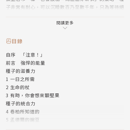
子非常有耐心，可以沉睡數百乃至數千年，只為等待絕
佳的發芽時機。種子也非常擅於權謀，知道要怎麼生出
有點硬又不會太硬的外殼，這樣可以選擇性的被「理想
閱讀更多
敵人外帶去旅行」……
目錄
你又可曾想過：光是為了尋找肉豆蔻與胡椒就促成
自序 「注意！」
了地理大發現，泡在咖啡館裡也能點燃啟蒙革命，一粒
前言 強悍的能量
粒的棉花籽竟為工業革命揭開了序幕。晉惠帝在聽說老
種子的滋養力
百姓因為稻米不足而餓死時，曾說：「何不食肉
1 一日之所需
糜？」，以致後來因為五胡亂華而失掉半壁江山。而從
2 生命的杖
羅馬帝國的衰退到阿拉伯之春，小麥也常牽動不同國家
3 有時，你會想來顆堅果
的命運。
種子的統合力
4 卷柏所知道的
種子在自然史與人類文化史上，都扮演了至關重要
5 孟德爾的豌豆
的角色：它象徵著美的化身，演化的奧祕，以及純然的
種子的耐力
驚奇。從早晨的土司到身上的棉製衣物，種子實際上可