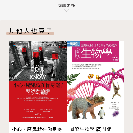
6 瑪土撒拉
閱讀更多
說是生命的原料與支柱，支撐起全球的飲食、經濟與文
7 存進種子銀行
明。
種子的防衛力
其他人也買了
8 又咬，又啄，又啃
本書繼承美國生態學家奧爾多．李奧帕德，及自然
9 豐富的滋味
寫作作家本德．亨里希的寫作傳統，不僅富含知識、洋
10 最讓人開心的豆子
溢人文氣息，更充滿令人嘴角上揚的有趣對比。不論你
11 雨傘殺人事件
是否喜愛拈花惹草，都會著迷於作者精彩生動的種子故
種子的移動力
事。
12 令人難以抗拒的果肉
13 乘風破浪
本書特色：
結語 種子的未來
★博客來選書暨2016年自然科普類年度暢銷榜No.2
附錄A 俗名／學名對照表
★文化部第38次中小學生讀物人文社會類選介
附錄B 種子保育單位
★繼承美國生態學家奧爾多．李奧帕德，及自然寫作作
詞彙表
家本德．亨里希的寫作傳統
參考書目
★作者曾獲約翰．巴勒斯獎章，亦榮獲2012年AAAS/S
小心，魔鬼就在你身邊
圖解生物學 廣開版
ubaru SB&F Prize，以及太平洋西北書商公會圖書獎