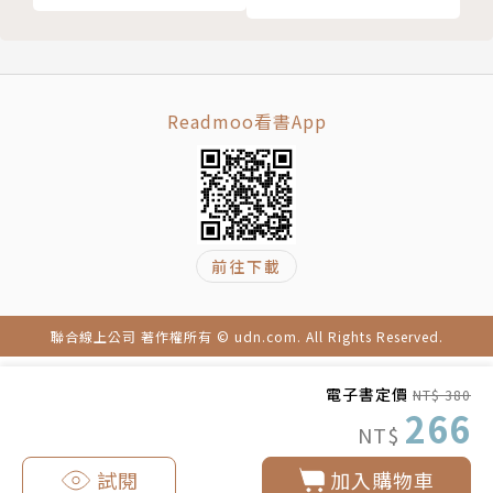
Years in Uganda）曾獲2008年美國書籍新聞獎（US
A Book News Award）。現與妻兒居住於華盛頓州的
小島。歡迎造訪作者網站：www.thorhanson.net
Readmoo看書App
譯者簡介
蕭寶森
台大外文系學士，輔大翻譯研究所碩士，曾任報社編譯
前往下載
及大學講師，現為自由譯者，譯作包括《蘇菲的世
界》、《亞歷山大三部曲》、《最後一匹人頭馬是怎麼
死的》、《你就是自己的療癒師》、《森林祕境》（商
聯合線上公司 著作權所有 © udn.com. All Rights Reserved.
周出版）等十餘部，生性好奇，喜歡閱讀、旅遊及所有
電子書定價
具美感的事物。
NT$ 380
266
NT$
試閱
加入購物車