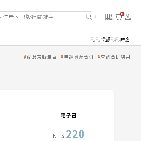
0
琅琅悅讀
琅琅原創
紀念東野圭吾
申請資產合併
查詢合併結果
電子書
220
NT$