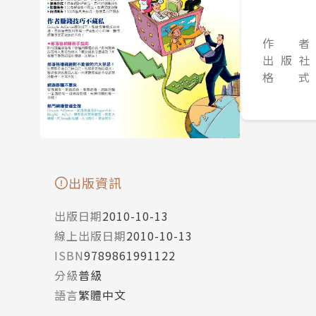
作 者
出 版 社
格 式
出版資訊
出版日期
2010-10-13
線上出版日期
2010-10-13
ISBN
9789861991122
分級
普級
語言
繁體中文