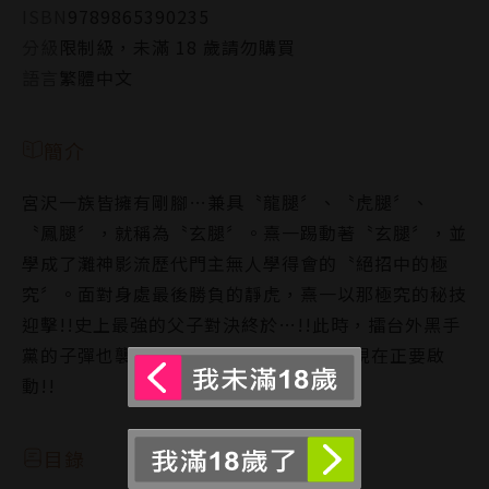
ISBN
9789865390235
分級
限制級，未滿 18 歲請勿購買
語言
繁體中文
簡介
宮沢一族皆擁有剛腳…兼具〝龍腿〞、〝虎腿〞、
〝鳳腿〞，就稱為〝玄腿〞。熹一踢動著〝玄腿〞，並
學成了灘神影流歷代門主無人學得會的〝絕招中的極
究〞。面對身處最後勝負的靜虎，熹一以那極究的秘技
迎擊!!史上最強的父子對決終於…!!此時，擂台外黑手
黨的子彈也襲向鬼龍!!幾個人的命運齒輪現在正要啟
動!!
目錄