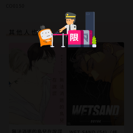
CO0150
其他人也買了
無法消逝的鳥兒在說謊
WET SAND (54)（條