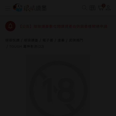
查詢
0
【公告】因 Readmoo 讀墨系統維護中，本站同步暫
停部分閱讀服務
【公告】琅琅讀墨數位閱讀資產合併與書櫃開通申請
【公告】琅琅讀墨書櫃開通常見問題
【公告】琅琅讀墨 3 分鐘完成書櫃開通與資產合併申
琅琅悅讀
琅琅讀墨
電子書
漫畫
武俠格鬥
請圖文教學
TOUGH 灘神影流(22)
【公告】琅琅書店服務升級重要說明及資產合併結果
查詢
【公告】因 Readmoo 讀墨系統維護中，本站同步暫
停部分閱讀服務