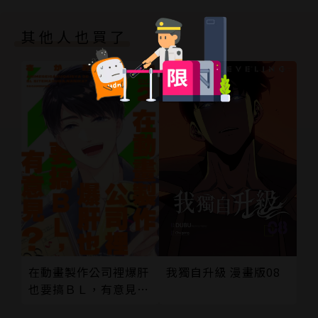
其他人也買了
我獨自升級 漫畫版08
在動畫製作公司裡爆肝
也要搞ＢＬ，有意見？
02