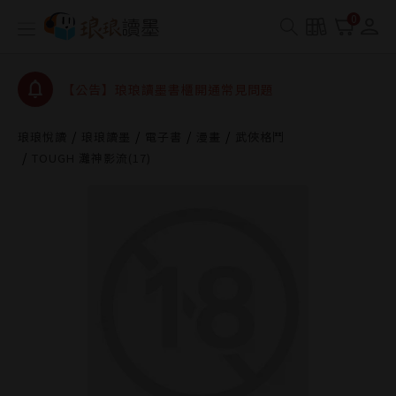
查詢
0
【公告】琅琅讀墨數位閱讀資產合併與書櫃開通申請
【公告】琅琅讀墨書櫃開通常見問題
【公告】琅琅讀墨 3 分鐘完成書櫃開通與資產合併申
請圖文教學
【公告】琅琅書店服務升級重要說明及資產合併結果
琅琅悅讀
琅琅讀墨
電子書
漫畫
武俠格鬥
查詢
TOUGH 灘神影流(17)
【公告】琅琅讀墨數位閱讀資產合併與書櫃開通申請