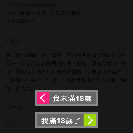
ISBN
9789865390020
分級
限制級，未滿 18 歲請勿購買
語言
繁體中文
簡介
第二輪最終戰。對〝闇猿〞不合常軌的舉動感到困惑的
熹一，以新的必殺技展開反擊。但是，那竟點燃了〝闇
猿〞的野性本能！用本能應戰的熹一，看見了潛藏在
〝闇猿〞心中的〝黑暗〞…!!而鬼龍接近了操縱著〝闇
猿〞的肯賓諾…!?
目錄
CO0117