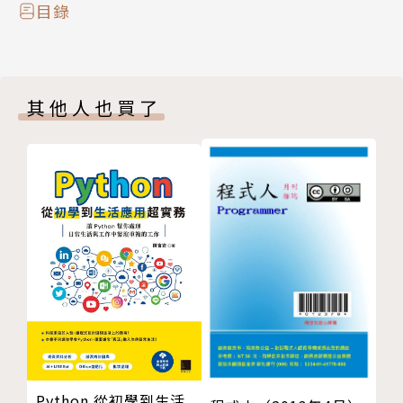
即將帶領讀者進入的網路新世界！
目錄
本書中除了常見的Twitter、Plurk的全面剖析，也要
帶給讀者各種微網誌的特殊應用，並且解答微網誌為什
其他人也買了
麼在現在與未來即將引領潮流的謎團。
已經在用微網誌的朋友可以在本書獲得最深入的情報技
巧，還不熟悉微網誌的朋友則可以透過本書進入這個網
路最新鮮玩意的殿堂。
你是常用手機傳簡訊的人嗎？
你是喜歡社交認識朋友的人嗎？
你是一個碎碎念講不停的人嗎？
你喜歡隨手筆記、日記嗎？
你喜歡分享所見所聞的一切嗎？
你喜歡部落格嗎？
Python 從初學到生活