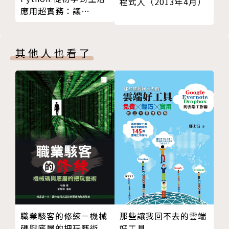
程式人（2013年4月）
應用超實務：讓
如果你是上面任何一種人，那麼請加入《愛玩微網誌》
Python 幫你處理日常
的行列吧！
生活與工作中繁瑣重複
的工作
其他人也看了
職業駭客的修練－機械
那些讓我回不去的雲端
碼與底層的把玩藝術
好工具