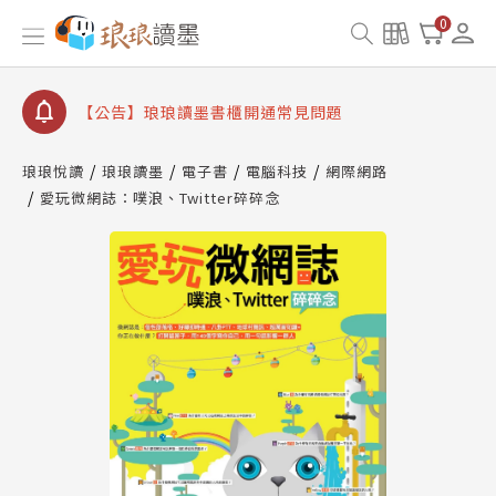
【公告】因 Readmoo 讀墨系統維護中，本站同步暫
0
停部分閱讀服務
【公告】琅琅讀墨數位閱讀資產合併與書櫃開通申請
【公告】琅琅讀墨書櫃開通常見問題
【公告】琅琅讀墨 3 分鐘完成書櫃開通與資產合併申
請圖文教學
琅琅悅讀
琅琅讀墨
電子書
電腦科技
網際網路
【公告】琅琅書店服務升級重要說明及資產合併結果
愛玩微網誌：噗浪、Twitter碎碎念
查詢
【公告】因 Readmoo 讀墨系統維護中，本站同步暫
停部分閱讀服務