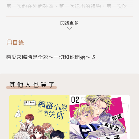
第一次約在外面碰頭、第一次送出的禮物、第一次吃
醋…
充滿各種第一次的兩情相悅，甜蜜得超乎想像♥"
閱讀更多
目錄
戀愛來臨時是全彩～一切和你開始～ 5
其他人也買了