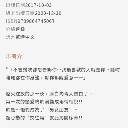
出版日期
2017-10-03
線上出版日期
2020-12-30
ISBN
9789864745067
分級
普級
語言
繁體中文
簡介
"「不管幾次都想告訴你…我最喜歡的人就是你。隨時
隨地都在你身邊，對你訴說愛意──」
煙火綻放的那一夜，麻白向青人告白了。
第一次的戀愛終於演變成兩情相悅!!
於是…他們成為了〝男女朋友〞。
超心動的〝交往篇〞就此揭開序幕!!