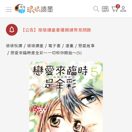
【公告】因 Readmoo 讀墨系統維護中，本站同步暫
0
停部分閱讀服務
【公告】琅琅讀墨數位閱讀資產合併與書櫃開通申請
【公告】琅琅讀墨書櫃開通常見問題
【公告】琅琅讀墨 3 分鐘完成書櫃開通與資產合併申
請圖文教學
琅琅悅讀
琅琅讀墨
電子書
漫畫
戀愛故事
【公告】琅琅書店服務升級重要說明及資產合併結果
戀愛來臨時是全彩～一切和你開始～(5)
查詢
【公告】因 Readmoo 讀墨系統維護中，本站同步暫
停部分閱讀服務