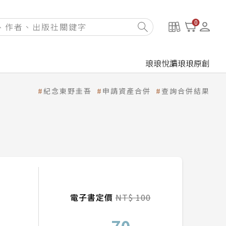
0
琅琅悅讀
琅琅原創
紀念東野圭吾
申請資產合併
查詢合併結果
電子書定價
NT$ 100