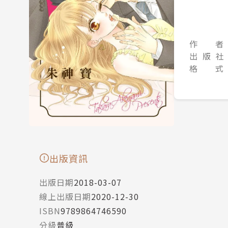
作 者
出 版 社
格 式
出版資訊
出版日期
2018-03-07
線上出版日期
2020-12-30
ISBN
9789864746590
分級
普級