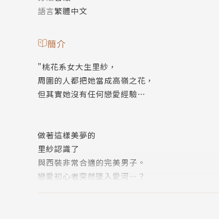
語言
繁體中文
簡介
"桃花系女大生里紗，
周圍的人都把她當成高嶺之花，
但其實她沒有任何戀愛經驗…
做著這樣美夢的
里紗認識了
與西裝非常合適的完美男子。
戀愛初心者突然墜入愛河…？
第一次的吻和第一次的愛愛…"