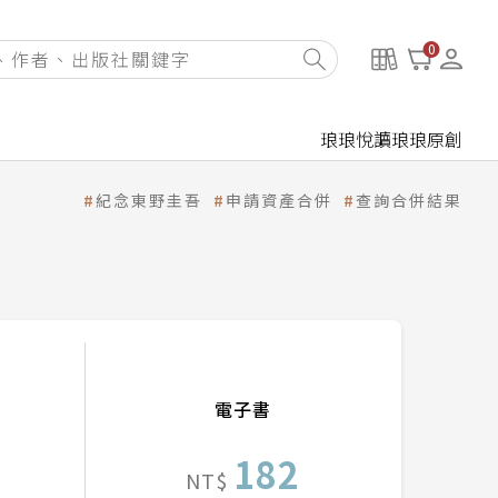
0
琅琅悅讀
琅琅原創
紀念東野圭吾
申請資產合併
查詢合併結果
電子書
182
NT$