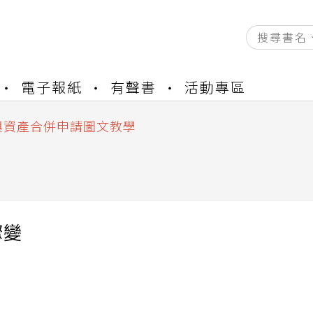
資產合併結果查詢
電子報紙
有聲書
活動專區
書櫃開通申請
與資產合併申請圖文教學
資產合併結果查詢
書櫃開通申請
驟變