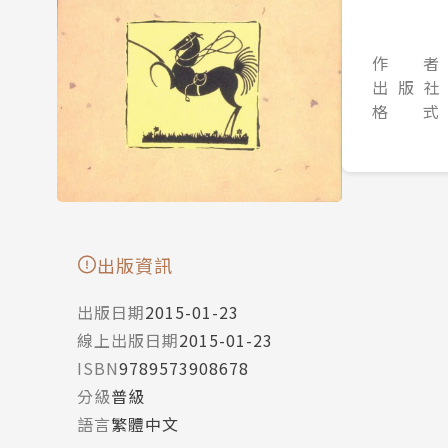
作 者
出 版 社
格 式
出版資訊
出版日期
2015-01-23
線上出版日期
2015-01-23
ISBN
9789573908678
分級
普級
語言
繁體中文