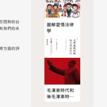
在悶熱的台
圖解愛情法律
有我們的未
學
等方面的評
毛澤東時代和
後毛澤東時代
（1949-