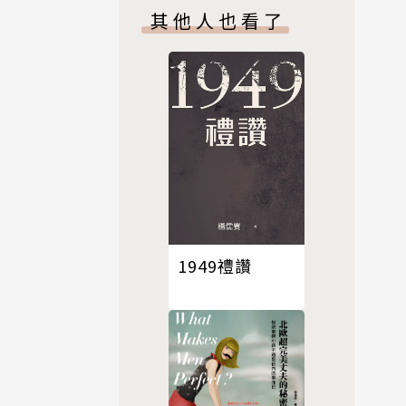
2009）：另一
其他人也看了
種歷史書寫
（上）
1949禮讚