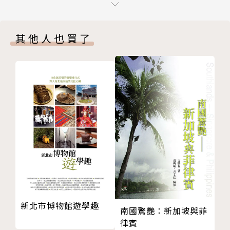
台中 無極三清總道院
滌身心∥洗去身心靈的塵囂，煩惱憂愁一掃而空！
台南 麻豆代天府
營養師設計餐點，還有40餘台按摩設施、SPA水療、健
其他人也買了
台南 龍崎文衡殿
身房和泳池？
好超值
中醫師調配養生美食，搭配現採園區內種植的無毒蔬
新竹 長和宮
果、還能泡藥浴？
雲林 北港武德宮
屏東 佛光山潮州講堂
本書特色
滌身心
南投 三育健康教育中心
★報復性旅遊適用！隱藏版高ＣＰ值住宿！
台南 善知院
沾財氣、求姻緣、增福慧，後疫情時代與神同住最安
附錄
心！
北部兩天一夜小旅行
中部兩天一夜小旅行
★特別收錄：省錢旅遊作家943精心設計，台灣北、
南部兩天一夜小旅行
中、南各兩條兩天一夜走跳行程，讓你不用絞盡腦汁安
新北市博物館遊學趣
南國驚艷：新加坡與菲
版權頁
排，用最低的預算，享受最高的旅遊樂趣。
律賓
作者簡介