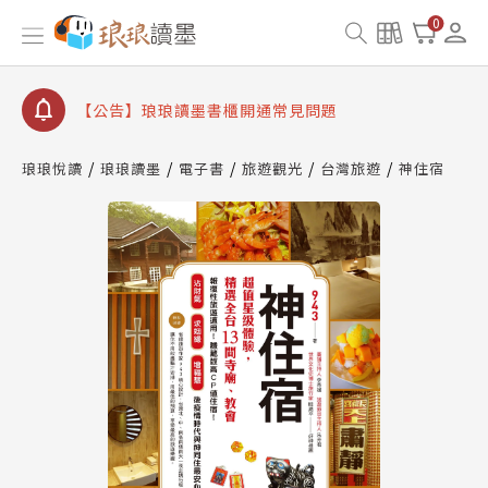
【公告】因 Readmoo 讀墨系統維護中，本站同步暫
0
停部分閱讀服務
【公告】琅琅讀墨數位閱讀資產合併與書櫃開通申請
【公告】琅琅讀墨書櫃開通常見問題
【公告】琅琅讀墨 3 分鐘完成書櫃開通與資產合併申
請圖文教學
琅琅悅讀
琅琅讀墨
電子書
旅遊觀光
台灣旅遊
神住宿
【公告】琅琅書店服務升級重要說明及資產合併結果
查詢
【公告】因 Readmoo 讀墨系統維護中，本站同步暫
停部分閱讀服務