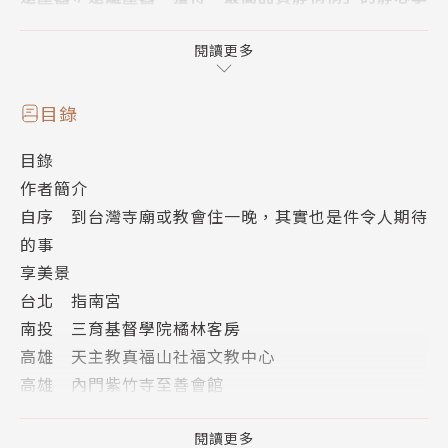
受！
出城不遠，就能進駐保佑《包青天》等明星成名的廟宇
閱讀更多
住宿清幽套房？
花500元就能住到套房、有免費小吃還能俯瞰大台中夜
目錄
景？
目錄
由鋼鐵人、變形金剛等電影英雄鎮守的關公廟，有3D
作者簡介
彩繪地景還能免費住宿？
自序 到台灣寺廟或教會住一晚，其實也是件令人期待
的事
好超值∥CP值超高的旅宿，民宿價格卻能住到國際潮
享美景
旅等級住宿？！
台北 指南宮
香客大樓也有星級酒店規格的獨立筒床墊、羽絨枕被、
南投 三育基督學院橘林客房
自動感應沖水馬桶？
高雄 天主教真福山社福文教中心
知名設計團隊親自操刀，有五星級飯店等級浴巾和浴
高雄 內門紫竹寺至善會館
袍，還能免費借單車的財神居？
遠塵囂
雅緻清淨套房費用隨喜，還有各種藝文活動可參與？
新北 三芝八仙宮
閱讀更多