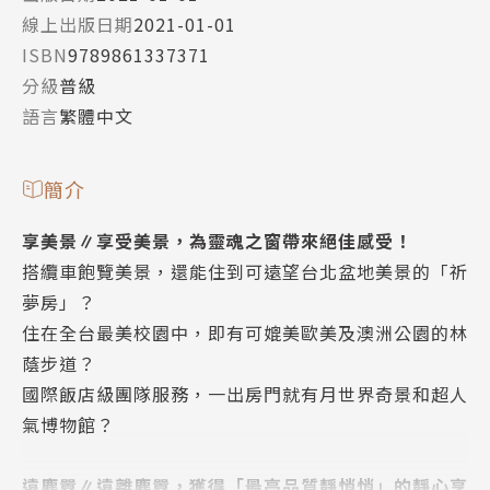
線上出版日期
2021-01-01
ISBN
9789861337371
分級
普級
語言
繁體中文
簡介
享美景∥享受美景，為靈魂之窗帶來絕佳感受！
搭纜車飽覽美景，還能住到可遠望台北盆地美景的「祈
夢房」？
住在全台最美校園中，即有可媲美歐美及澳洲公園的林
蔭步道？
國際飯店級團隊服務，一出房門就有月世界奇景和超人
氣博物館？
遠塵囂∥遠離塵囂，獲得「最高品質靜悄悄」的靜心享