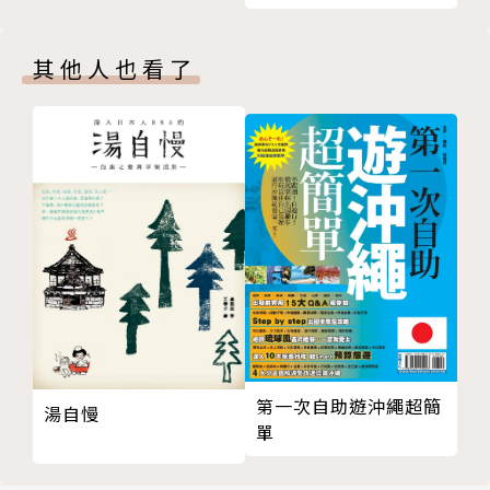
943
其他人也看了
旅遊作家943（諧音「就是省」），曾任國內外多銜觀
光大使、日本品牌手機代言與電台主持人，FB粉絲專
頁近40萬人，寫作與教學十餘年。
頻繁於各大報專欄撰文及電視、廣播等媒體擔任受訪專
家與固定來賓，因為最樂此不疲的愛好是分享省錢、省
時、省力的自創訣竅，最熱血努力的志業是推廣超值海
外旅行和台灣觀光。2008年發表＜全台寺廟香客大樓
借宿資訊＞一文後，單篇點閱數近80萬並引發寺廟住
宿熱潮。
第一次自助遊沖繩超簡
湯自慢
單
共著有《來去寺廟住一晚》《跟著943超值玩日本》
《10萬元環遊世界》《一張機票玩6國》等十餘本著