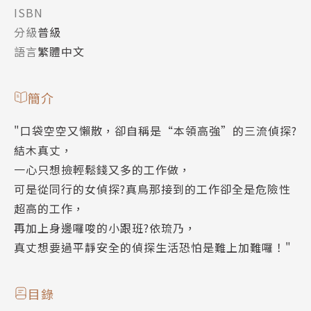
ISBN
分級
普級
語言
繁體中文
簡介
"口袋空空又懶散，卻自稱是“本領高強”的三流偵探?
結木真丈，
一心只想撿輕鬆錢又多的工作做，
可是從同行的女偵探?真鳥那接到的工作卻全是危險性
超高的工作，
再加上身邊囉唆的小跟班?依琉乃，
真丈想要過平靜安全的偵探生活恐怕是難上加難囉！"
目錄