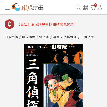
【公告】因 Readmoo 讀墨系統維護中，本站同步暫
0
停部分閱讀服務
【公告】琅琅讀墨數位閱讀資產合併與書櫃開通申請
【公告】琅琅讀墨書櫃開通常見問題
【公告】琅琅讀墨 3 分鐘完成書櫃開通與資產合併申
請圖文教學
琅琅悅讀
琅琅讀墨
電子書
漫畫
偵探推理
三角偵探
【公告】琅琅書店服務升級重要說明及資產合併結果
查詢
【公告】因 Readmoo 讀墨系統維護中，本站同步暫
停部分閱讀服務