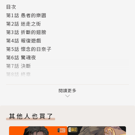
目次
第1話 愚者的樂園
第2話 迷走之街
第3話 折斷的翅膀
第4話 報復遊戲
第5話 懷念的日奈子
第6話 驚魂夜
第7話 決斷
第8話 終章
BANDIT GIRL
黃色羔羊
閱讀更多
永遠的剎那
後記
其他人也買了
奥付