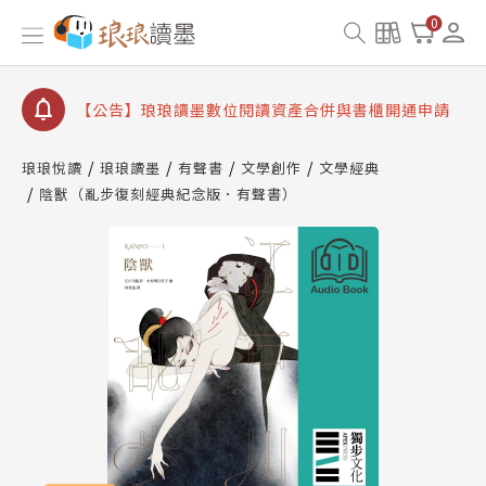
【公告】因 Readmoo 讀墨系統維護中，本站同步暫
0
停部分閱讀服務
【公告】琅琅讀墨數位閱讀資產合併與書櫃開通申請
【公告】琅琅讀墨書櫃開通常見問題
【公告】琅琅讀墨 3 分鐘完成書櫃開通與資產合併申
琅琅悅讀
琅琅讀墨
有聲書
文學創作
文學經典
請圖文教學
【公告】琅琅書店服務升級重要說明及資產合併結果
陰獸（亂步復刻經典紀念版．有聲書）
查詢
【公告】因 Readmoo 讀墨系統維護中，本站同步暫
停部分閱讀服務