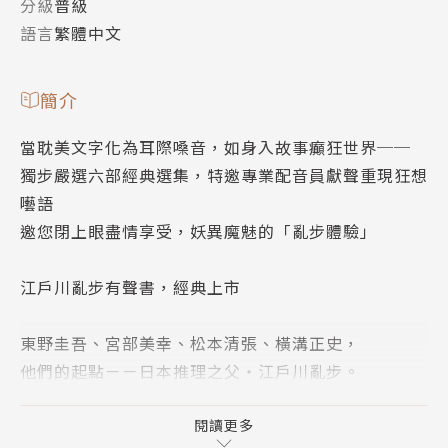
分級
普級
語言
繁體中文
簡介
當耽美文字化為耳際嗓音，如身入故事癲狂世界──
獨步嚴選六部經典選集，特邀專業配音員獻聲重現狂想
囈語
邀您閉上眼盡情享受，妖異魔魅的「亂步體驗」
江戶川亂步有聲書，經典上市
東野圭吾、宮部美幸、松本清張、橫溝正史，
他們的起點－－日本推理之父‧江戶川亂步。
百無禁忌 X 獵奇官能 X 殘虐顛狂
閱讀更多