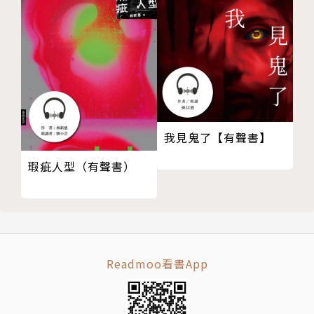
〈鬼〉
無人的荒野上，群聚著一群惡犬。恐怖的惡犬牙齒沾染
鮮血，走近一瞧，啊，那不正是人類的殘肢嗎？在穿著
殘破和服的肢體旁，倒著一具模樣相似，胸口插著刀刃
的詭異草人……
我見鬼了【有聲書】
〈石榴〉
瑕疵人型（有聲書）
青年獨自坐在破敗的木屋，帶著笑意，快筆繪製一件奇
物，那是顆宛如爆裂石榴般艷麗紅潤的人頭。在惡臭的
髒血與硫酸中，一場毫無破綻的完美犯罪，數十年後成
了我們言談間的趣聞……
Readmoo看書App
亂步上癮，特別警告｜