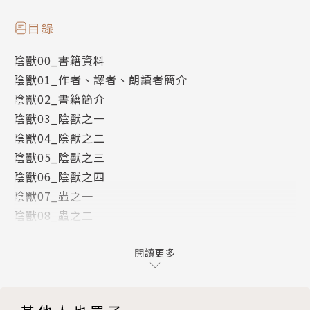
作品歷經半世紀，不改驚世駭俗！
他一人，讓日本推理成為世界的至高娛樂！
目錄
陰獸00_書籍資料
【臺日獨家‧全球唯一合作】
陰獸01_作者、譯者、朗讀者簡介
◎異色漫畫家 中村明日美子 封面繪製
陰獸02_書籍簡介
逝世五十年 復刻經典紀念版
陰獸03_陰獸之一
陰獸04_陰獸之二
犯罪啊！
陰獸05_陰獸之三
陰獸06_陰獸之四
一條未曾讓我如此快活呼吸，
陰獸07_蟲之一
痛快行走的地獄路！
陰獸08_蟲之二
陰獸09_蟲之三
陰獸10_鬼之一
閱讀更多
【內容簡介】
陰獸11_鬼之二
陰獸12_鬼之三
《陰獸》四則短篇－－