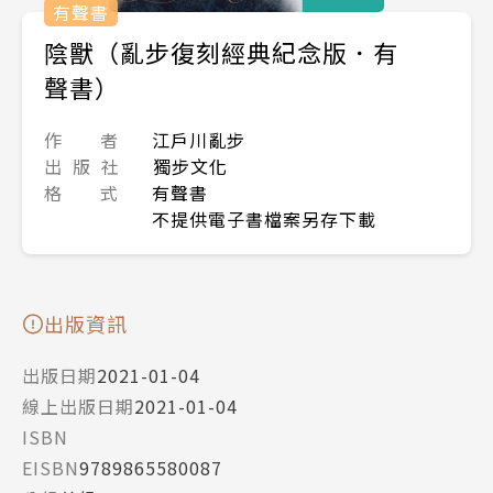
有聲書
陰獸（亂步復刻經典紀念版．有
聲書）
作 者
江戶川亂步
出 版 社
獨步文化
格 式
有聲書
不提供電子書檔案另存下載
出版資訊
出版日期
2021-01-04
線上出版日期
2021-01-04
ISBN
EISBN
9789865580087