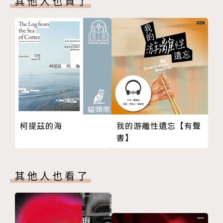
其他人也買了
陰獸13_石榴之一
描繪追逐愉悅、欲望、情思及妒忌而生的異常，
陰獸14_石榴之二
文字森然妖氣，如蟲蟻蠕動肌膚，教人喘不過氣。
陰獸15_石榴之三
〈陰獸〉
啊！我再也無法只滿足於寫小說了，獨剩犯罪的甜美尚
未品嘗！一嘗背德的快感，用最非人的姿態，伏進深深
闇黑，與那自以為聰明的獵人玩一場爽快的獵捕遊戲。
柯提茲的海
我的游離性遺忘【有聲
〈蟲〉
書】
我繼承了家人的財產與房產，但是極端的厭人症者。一
見人便羞愧地想低頭哭泣，但又痴痴追逐著不屑瞄我一
其他人也看了
眼的美麗生者，沒想到自己真心想迎娶的，其實是來自
地獄的蒼白新娘……