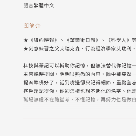
語言
繁體中文
簡介
★《紐約時報》、《華爾街日報》、《科學人》等
★刻意練習之父艾瑞克森、行為經濟學家艾瑞利
科技與筆記可以輔助你記憶，但無法替代你記憶
主管臨時提問，明明很熟悉的內容，腦中卻突然
提案準備好了，話到嘴邊卻只記得細節，重點全
客戶還記得你，你卻怎樣也想不起他的名字、他
職場無處不在隨堂考，不懂記憶，再努力也是做
本書作者弗爾原本是個科學記者，因緣際會接受
的人生，發掘自己從未發現的潛能、做到原本被
最大的領悟：只是換個方式記憶，不僅學習速度