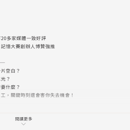
20多家媒體一致好評
、記憶大賽創辦人博贊強推
——
一片空白？
忘光？
需要什麼？
白工，關鍵時刻還會害你失去機會！
記憶訓練，才一年的時間，就從記性普通的人成為記憶冠軍，
認定做不到的事，現今他已是擁有自主人生、熱愛新奇事物的
閱讀更多
暴風成長，生產力、生活品質也跟著大幅提升。