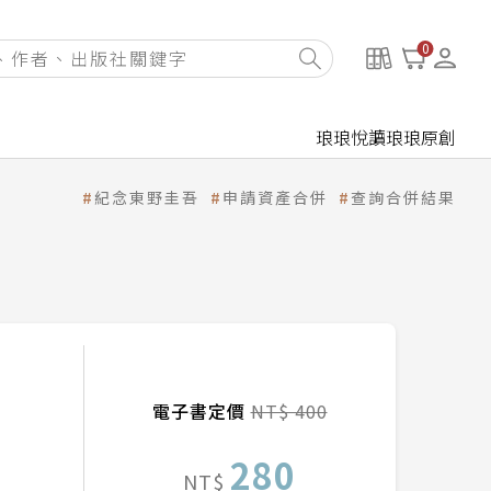
0
琅琅悅讀
琅琅原創
紀念東野圭吾
申請資產合併
查詢合併結果
電子書定價
NT$ 400
280
NT$