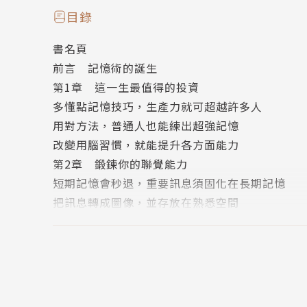
目錄
世上最無法隨心所欲的人，就是聽過、看過、學
書名頁
大腦記憶不是單一的功能，而是和你如何學習、如
前言 記憶術的誕生
．把大腦不擅長記憶的文字與數字，轉化為大腦
第1章 這一生最值得的投資
．具體名詞比抽象名詞好記；動態畫面比靜態畫
多懂點記憶技巧，生產力就可超越許多人
．短期記憶會秒退，把內容意義化、群組化才容
用對方法，普通人也能練出超強記憶
．理解文字的意義，也要理解文字背後要傳達的
改變用腦習慣，就能提升各方面能力
．讓生活充滿值得記憶的事，記憶力、創造力、
第2章 鍛鍊你的聯覺能力
短期記憶會秒退，重要訊息須固化在長期記憶
覺得自己變笨、記性變差，這可能都是真的！別
把訊息轉成圖像，並存放在熟悉空間
能提升各方面能力，用更少力氣，更容易成功。
大腦喜歡熟悉的、新奇的或重要的事物
第3章 高手比普通人強在哪裡
你也可以像比爾蓋茲、記憶冠軍和高績效人士一
把內容意義化、群組化才好記
記憶造就專家的專業感知力
作者簡介
第4章 記憶的本質與意義