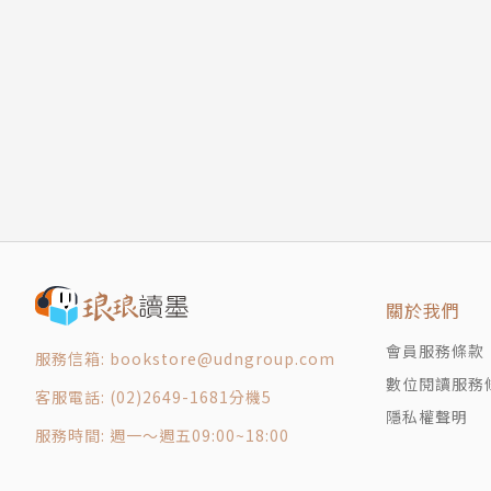
讓生活充滿值得記憶的事
喬許．弗爾（Joshua Foer）
一再練習，就可學到新能力
第5章 宮殿記憶法
暢銷書作家、科普記者與創業家。本書是他的第
精細編碼
新書一出版即登上《紐約時報》暢銷書第一名，
宮殿記憶法3步驟
想像畫面愈勁爆有趣愈好
於2009年創辦線上雜誌與旅遊公司Atlas Obsc
會動的畫面，比靜止的圖像更好記
探索世界隱藏奇觀的探索者指南》（登上《紐約時報
第6章 如何聰明學習，輕鬆活用
該組織資料庫儲存大量古今猶太人詮釋希伯來聖
身處險境時，只有記憶深處的知識能指引你
公眾集思廣益。
光閱讀不夠，還需要轉化
關於我們
逐項記重點，而非逐字背全文
弗爾目前仍是《國家地理》《自然》《紐約時報
會員服務條款
把一堆文字變成朗朗上口的廣告詞
服務信箱: bookstore@udngroup.com
理解文字要傳達的情感
數位閱讀服務
客服電話: (02)2649-1681分機5
第7章 科技輔助你記憶，但無法替代你記憶
隱私權聲明
譯者簡介
服務時間: 週一～週五09:00~18:00
科技與筆記只是載具，大腦記憶才是智慧靈藥
大腦是最精緻的索引系統
謝佩妏