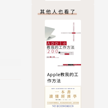
其他人也看了
變用腦習慣：
腦習慣，就
Apple教我的工
作方法