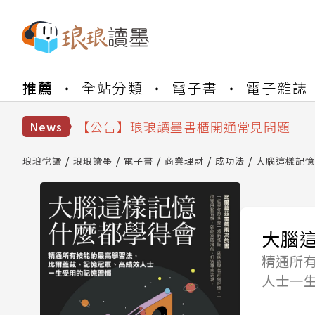
【公告】琅琅書店服務升級重要說明及
推薦
全站分類
電子書
電子雜誌
【公告】因 Readmoo 讀墨系統維護
【公告】琅琅讀墨數位閱讀資產合併與
【公告】琅琅讀墨書櫃開通常見問題
News
【公告】琅琅讀墨 3 分鐘完成書櫃開通
【公告】琅琅書店服務升級重要說明及
琅琅悅讀
琅琅讀墨
電子書
商業理財
成功法
大腦這樣記憶
【公告】因 Readmoo 讀墨系統維護
大腦
精通所
人士一