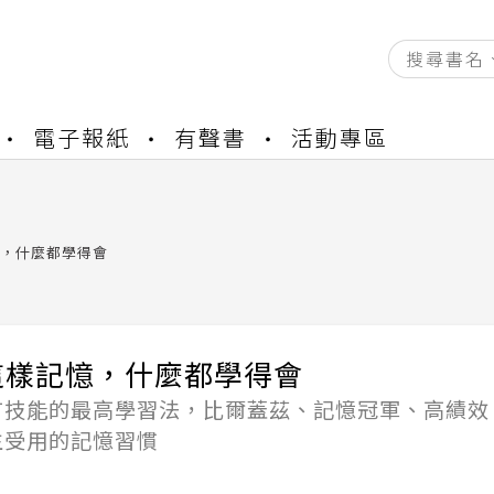
資產合併結果查詢
電子報紙
有聲書
活動專區
中，本站同步暫停部分閱讀服務
書櫃開通申請
與資產合併申請圖文教學
資產合併結果查詢
，什麼都學得會
中，本站同步暫停部分閱讀服務
這樣記憶，什麼都學得會
有技能的最高學習法，比爾蓋茲、記憶冠軍、高績效
生受用的記憶習慣