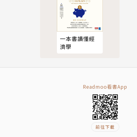
軍的過程，
一本書讀懂經
濟學
scura：
faria，
增詮釋，讓
Readmoo看書App
前往下載