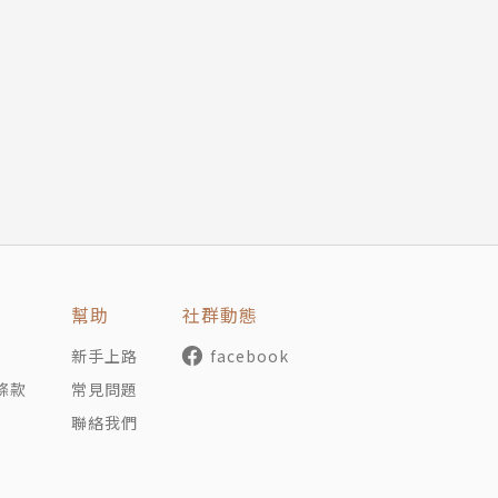
一本著作，講述他從一個普通記者，經過一年訓練成為記憶冠
出版至今仍長踞亞馬遜暢銷書榜。
ura，公司使命是讓人們對世界產生新奇感，並編輯了《Atlas Ob
》暢銷書第一名）；於2011年與友人成立非營利線上平台Se
經的經典，各卷不同版本及英語對照翻譯，加上不同學者的新
幫助
社群動態
》《華盛頓郵報》及《石板》雜誌的撰稿人。
新手上路
facebook
條款
常見問題
聯絡我們