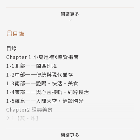
從今以後，不必手忙腳亂也不必耗盡心力準備，
閱讀更多
只要一本詳盡導遊書，幫你搞定這一切！
目錄
EZ Korea 誠心推薦
目錄
Chapter 1 小島巡禮X導覽指南
即將迎接韓國友人的你
1-1北部──鬧區別境
時常接待韓國觀光客的你
1-2中部──傳統與現代並存
想知道怎麼用韓語介紹台灣的你
1-3南部──艷陽‧快活‧美食
正在學韓語想充實閱讀的你
1-4東部──與心靈接軌‧純粹慢活
正在準備韓語導遊人員口試的你
1-5離島──人間天堂‧靜謐時光
Chapter2 經典美食
本書特色
2-1【煎‧炸】
2-2【蒸‧炒】
特色一：北部‧中部‧南部‧東部‧離島深度導覽
2-3【烤‧煮】
閱讀更多
本書參考台灣旅遊業業者介紹景點的方式，從歷史、地