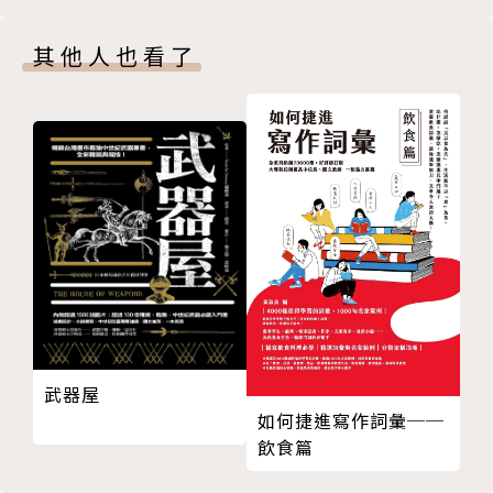
EZ叢書館 編輯部／策劃
其他人也看了
一群熱愛外語教學的出版人，視語言為溝通視野、拓展
生命的裝備，立志做優質好書與世共享。
楊曉蕙／韓文撰稿
韓國出生，18歲之後定居於台灣。
學歷：輔仁大學廣告傳播系畢業
曾任：UPI圭賢補習班、趨勢語言中心、HI-TUTOR韓
文老師；101景觀台及客服部、泰山高中、士林高中、
馬偕護理專校授課
武器屋
現任：中韓口譯師及韓文配音員
如何捷進寫作詞彙──
飲食篇
參與編著：童書《猜一猜》《我要當好爸爸》（聯經出
版）