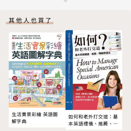
2-4【滷‧燉】
理、人文發展至物產，簡明扼要解說，並深入地方介紹
2-5【甜‧飲】
特殊文化、風俗活動。
其他人也買了
Chapter 3 傳統工藝
版權頁
特色二：在地美食、傳統文物、伴手禮，鋪排一場史上
最華麗的時代饗宴
本書收錄90種台灣在地美食、傳統文物的精闢解說，
看完你將對台灣美食感到不可思議，對傳統文物有更深
層的認識，更重要的是，可以用韓文解釋美食給韓國朋
友聽！
特色三：最適合作為導覽的旅遊書，百句口說導覽句讓
你輕鬆開口
如果擔心文章太長背不起來，EZ Korea特別精心規劃
一句一句的「口說導覽句」給你，上百句的韓語口語體
生活實景彩繪 英語圖
如何和老外打交道：基
單句，直接套用超EZ！
解字典
本英語禮儀、推薦、情
作者簡介
緒表達法