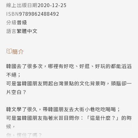
線上出版日期
2020-12-25
ISBN
9789862488492
分級
普級
語言
繁體中文
簡介
韓國去了很多次，哪裡有好吃、好逛、好玩的都能滔滔
不絕；
可是當韓國朋友問起台灣景點的文化背景時，頭腦卻一
片空白？
韓文學了很久，帶韓國朋友去大街小巷吃吃喝喝；
可是當韓國朋友指著米苔目問你：「這是什麼？」的時
候，
你，愣住了嗎？