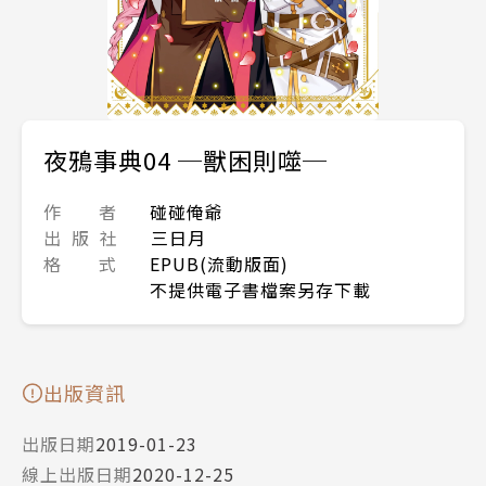
夜鴉事典04 ─獸困則噬─
作 者
碰碰俺爺
出 版 社
三日月
格 式
EPUB(流動版面)
不提供電子書檔案另存下載
出版資訊
出版日期
2019-01-23
線上出版日期
2020-12-25