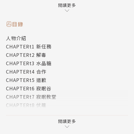
難道，是時候與大伯……咳咳，是柯羅的哥哥見面了
閱讀更多
嗎？(✪ω✪)
目錄
To教廷：鹿學長都嫁入暹貓家了，下一個換我了吧？
人物介紹
申請：嫁入極鴉家✿
CHAPTERt1 新任務
CHAPTERt2 解毒
作者簡介
CHAPTERt3 水晶糖
CHAPTERt4 合作
碰碰俺爺
CHAPTERt5 道歉
CHAPTERt6 寂眠谷
最為人所知的事蹟為一個人吃掉一盒摳死摳壽司。
CHAPTERt7 寂眠教堂
歡迎上噗浪或粉絲團找我玩。
CHAPTERt8 伏蘿
噗浪：www.plurk.com/bbb1880
CHAPTERt9 再次見面
粉絲團：www.facebook.com/ponponmyfather
CHAPTERt10 歸來
閱讀更多
版權頁
繪者簡介