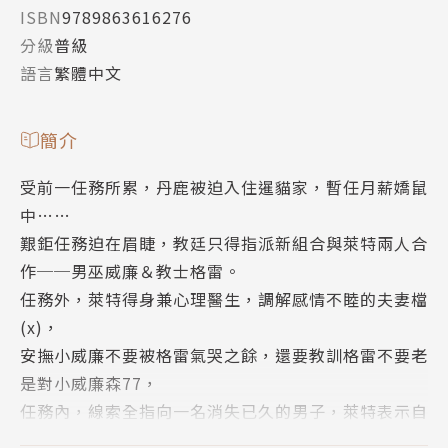
ISBN
9789863616276
分級
普級
語言
繁體中文
簡介
受前一任務所累，丹鹿被迫入住暹貓家，暫任月薪嬌鼠
中……
艱鉅任務迫在眉睫，教廷只得指派新組合與萊特兩人合
作──男巫威廉＆教士格雷。
任務外，萊特得身兼心理醫生，調解感情不睦的夫妻檔
(x)，
安撫小威廉不要被格雷氣哭之餘，還要教訓格雷不要老
是對小威廉森77，
任務內，線索全指向一名消失已久的男子，萊特表示自
己好興奮啊啊啊啊！