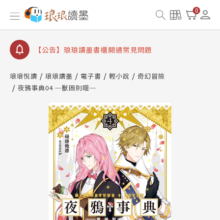
【公告】因 Readmoo 讀墨系統維護中，本站同步暫
0
停部分閱讀服務
【公告】琅琅讀墨數位閱讀資產合併與書櫃開通申請
【公告】琅琅讀墨書櫃開通常見問題
【公告】琅琅讀墨 3 分鐘完成書櫃開通與資產合併申
請圖文教學
琅琅悅讀
琅琅讀墨
電子書
輕小說
奇幻冒險
【公告】琅琅書店服務升級重要說明及資產合併結果
夜鴉事典04 ─獸困則噬─
查詢
【公告】因 Readmoo 讀墨系統維護中，本站同步暫
停部分閱讀服務