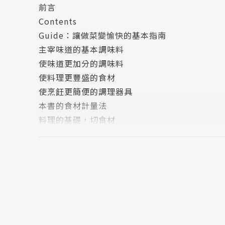
前言
Guide讓做菜變愉快的基本指南
Contents
使用親自購買來的器具和新鮮的食材，製作出美
Guide：讓做菜變愉快的基本指南
嘗料理的人都一定能感受到滿滿的幸福。偶爾使
主宰味道的基本調味料
小確幸。
使味道更加分的調味料
使料理更豐盛的食材
Part 1平凡的一天，為日常生活增添暖意的今日
使烹飪更簡便的調理器具
相信每個人都有因為吃到美味料理而一整天心情
本書的食材計量法
法力量。用最真誠的心準備每天都要吃的三餐吧
料理的基礎，切食材
Part 1 平凡的一天，為日常生活增添暖意的今日
Part 2 忙碌的日子，無論什麼時候回到家，都
INTRO為料理注入靈魂的萬用高湯
主菜做完後，利用剩下的高湯以及零星的蔬菜、
綜合菇炊飯
吧！上班日，結束忙碌的一天，回到家，拿出幾
海鮮陶鍋飯
鮪魚沙拉飯糰
Part 3 想吃不一樣的料理時，一盤就能搞定的單
牛肉蘿蔔飯
本單元除了韓國料理，還有日本、義大利、泰國
地瓜飯
國料理，就算只是吃飯也有像出國旅行般的新奇