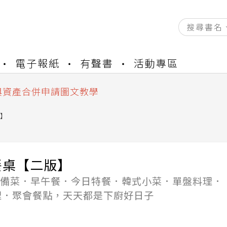
資產合併結果查詢
電子報紙
有聲書
活動專區
書櫃開通申請
與資產合併申請圖文教學
資產合併結果查詢
書櫃開通申請
】
餐桌【二版】
道常備菜．早午餐．今日特餐．韓式小菜．單盤料理．
理．聚會餐點，天天都是下廚好日子