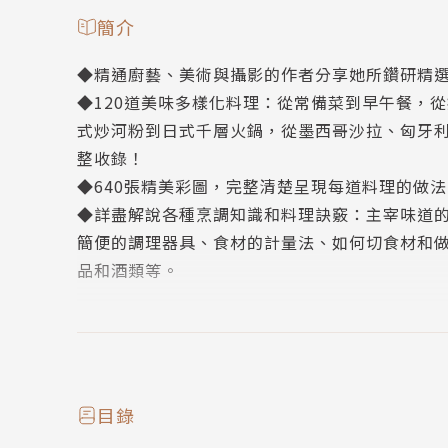
簡介
◆精通廚藝、美術與攝影的作者分享她所鑽研精
◆120道美味多樣化料理：從常備菜到早午餐，
式炒河粉到日式千層火鍋，從墨西哥沙拉、匈牙
整收錄！
◆640張精美彩圖，完整清楚呈現每道料理的做
◆詳盡解說各種烹調知識和料理訣竅：主宰味道
簡便的調理器具、食材的計量法、如何切食材和
品和酒類等。
「本書食譜簡單易做，人人都可做出美味料理。
或身體虛弱時就能填滿能量。我在書中將這些承
享受幸福豐盛的用餐時光。」
──本書作者 洪抒佑
目錄