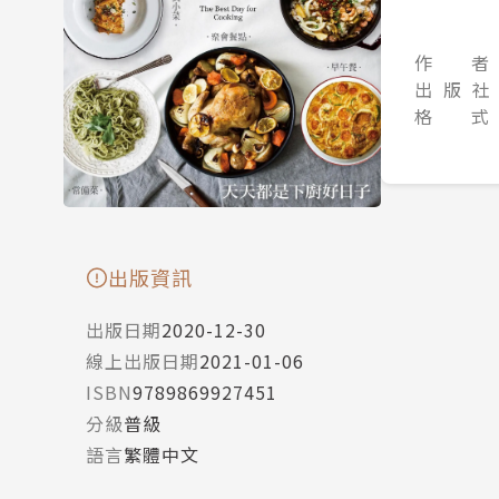
作 者
出 版 社
格 式
出版資訊
出版日期
2020-12-30
線上出版日期
2021-01-06
ISBN
9789869927451
分級
普級
語言
繁體中文