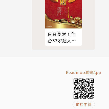
清爽美味的
比健康無負
日日見財！全
台33家超人氣
必拜財神廟開
是新鮮清爽
運指南
Readmoo看書App
再準備一些
前往下載