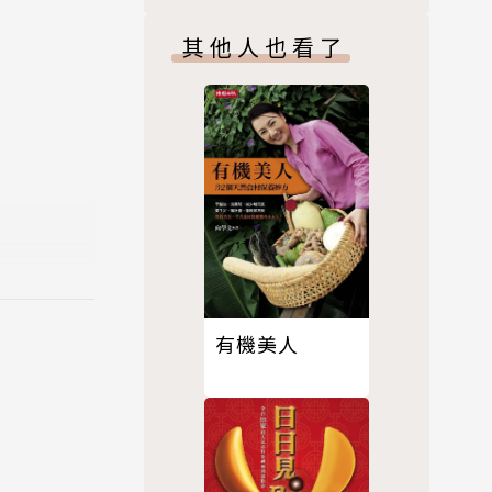
其他人也看了
人，還是品
活增添一點
壞心情的魔
放冰箱保存
有機美人
，做做看異