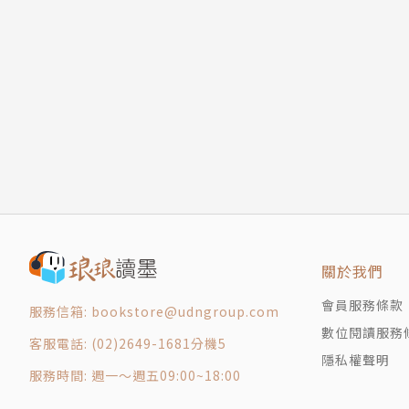
牛肉茄子飯
蘿蔔纓飯
Part 4 需要慰藉時，讓身體和心情都變輕盈的療
牛五花大醬湯
心情很糟的時候，或是壓力累積到快爆表的時候
櫛瓜豆腐蝦米湯
沙拉；出現感冒症狀的時候，來一碗暖呼呼的湯
蕈菇紫蘇籽辣湯
擔的美食更能療癒身心呢？
牛肉蕈菇湯
花蟹湯
Part 5 優閒的時光，享受咖啡館style的早午餐
蛤蜊麵疙瘩
優閒的週末早晨，睡晚一點才起床，為自己做一
魷魚黃豆芽湯
的水果飲品就更棒了。早午餐也可以在下午吃，
嫩豆腐牡蠣鍋
韓式辣牛肉湯
關於我們
韓式清燉牛肉鍋
Part 6 特別的日子，感動人心的聚會餐點
會員服務條款
服務信箱: bookstore@udngroup.com
牛五花韭菜沙拉
很多聚會餐點的材料簡單，做法也不麻煩！用心
數位閱讀服務
韓式砂鍋牛肉
客服電話: (02)2649-1681分機5
聚會餐點適合的酒類和飲料，使氣氛更熱絡，賓
隱私權聲明
酸泡菜燉豬肉
服務時間: 週一～週五09:00~18:00
Part 2 忙碌的日子，無論什麼時候回到家，都
Part 7 一年四季都能守護餐桌的手作常備食品