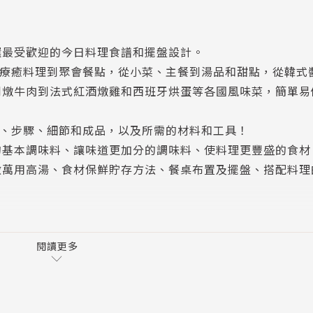
選最受歡迎的今日料理食譜和擺盤設計。
從療癒料理到聚會餐點，從小菜、主餐到湯品和甜點，從韓式
利燉牛肉到法式紅酒燉雞和西班牙烘蛋等各國風味菜，簡單易
法、步驟、細節和成品，以及所需的材料和工具！
的基本調味料、讓味道更加分的調味料、使料理更豐盛的食材
做萬用高湯、食材保鮮貯存方法、餐桌布置及擺盤、搭配料理
即使是一碗簡單湯飯，也可能是某人生命中難以忘懷的味道，
載了我無限回憶的食譜分享給大家，希望看了本書並做這些菜
閱讀更多