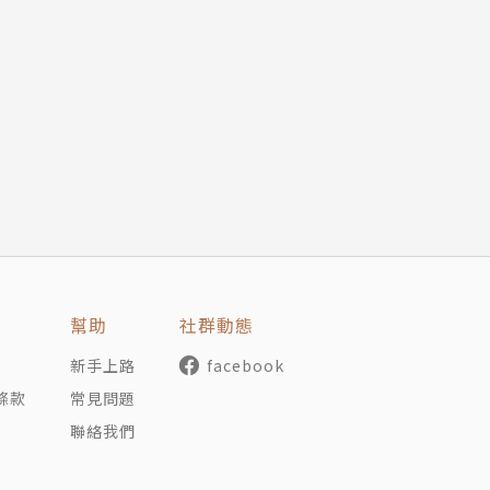
癒料理
，美味的料理可以幫你趕走壞心情。需要減重的時候，來一盤
品；沒有食欲的時候，來一份酸甜可口的水果麵包……有什麼
份早午餐，犒賞空蕩蕩的胃吧！再配上一杯香醇微苦的咖啡或
在家裡就能享受咖啡館的閒適氣氛。
幫助
社群動態
新手上路
facebook
準備的聚會料理，客人吃了更能感受到主人的滿滿心意。可以
條款
常見問題
主盡歡。
聯絡我們
能配飯吃的韓式小菜