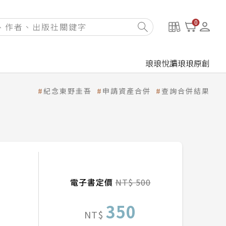
0
琅琅悅讀
琅琅原創
紀念東野圭吾
申請資產合併
查詢合併結果
電子書定價
NT$ 500
350
NT$