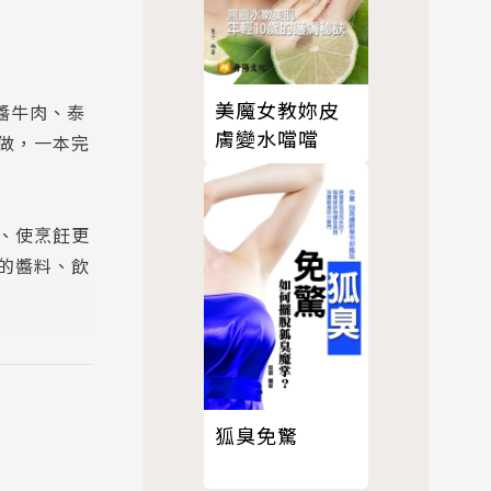
美魔女教妳皮
醬牛肉、泰
膚變水噹噹
做，一本完
、使烹飪更
的醬料、飲
在心靈疲憊
的人，都能
狐臭免驚