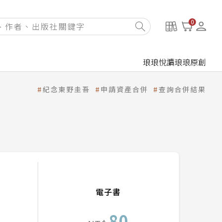
0
琅琅悅讀
琅琅原創
紀念東野圭吾
申請資產合併
查詢合併結果
電子書
80