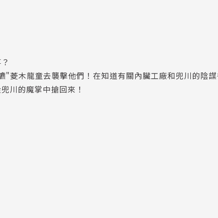
事？
鑣"菱木龍童去襲擊他們！在知道有關內臟工廠和兜川的陰謀
從兜川的魔掌中搶回來！