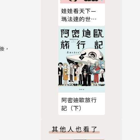
娃娃看天下—
瑪法達的世界
（4）【瑪法達
降落地球60週
年紀念版】
後，
阿密迪歐旅行
記（下）
其他人也看了