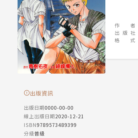
作 者
出 版 社
格 式
出版資訊
出版日期
0000-00-00
線上出版日期
2020-12-21
ISBN
9789573489399
分級
普級