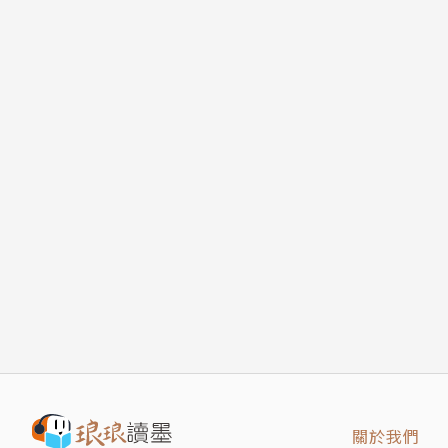
口號：努力、毅力、精神力──每天每天，都要
結局１
FB=黑色豆腐BOX / 2.0
支線３ — ２
IG= shureta0214
結局１
Plurk= shureta
支線２ — ２
Pixiv id= 1159722
支線４ — １
結局２
支線４ — ２
結局２
支線１ — ２
支線５ — １
結局３
支線５ — ２
結局４
版權頁
關於我們