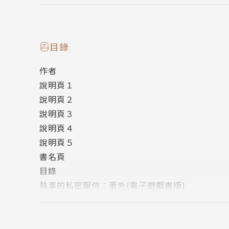
而杜宇顯然是他下一個挑戰目標，但無論提出任
他都能沉穩以對，完美達成。
對杜宇而言，不計難題與代價，只要能隨侍於戚
目錄
當兩人在一起後，杜宇準備為戚紹唐籌辦舞會時
作者
他與他的照料過程由你選擇，你的決定將帶來不
說明頁１
作者簡介：
說明頁２
M.貓子
說明頁３
十年資歷剷屎官、歐美影視愛好者、牛奶洋蔥星
說明頁４
FB粉絲團： M.貓子今日依舊喵喵喵
說明頁５
噗浪：gwcatgwcat
書名頁
目錄
繪者介紹：
執事的私密服侍：番外(電子遊戲書版)
黑色豆腐
支線１ — １
外星人水瓶Ｂ。
支線２ — １
深埋工作坑+原創兒子坑 …φ(:3?∠)_
支線３ — １