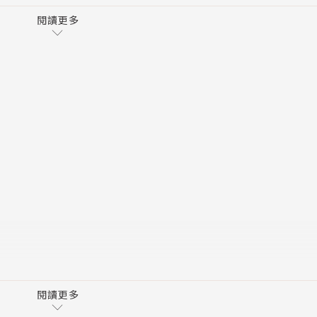
何困難的要求，
閱讀更多
紹唐左右，他都甘之如飴。
扭傷了腳，服侍的立場瞬間調換。
同的結局。
人
閱讀更多