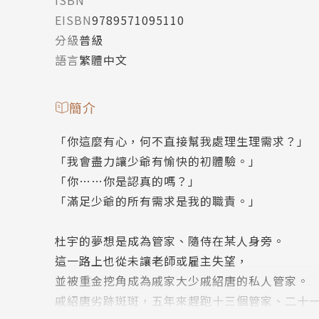
ISBN
EISBN
9789571095110
分級
普級
語言
繁體中文
簡介
「你這麼有心，何不直接幫我處理生理需求？」
「我會盡力讓少爺有愉快的初體驗。」
「你……你是認真的嗎？」
「滿足少爺的所有需求是我的職責。」
杜宇的夢想是成為管家、隨侍在某人身旁。
這一路上也從未讓老師或雇主失望，
並被重金挖角成為戚家大少戚紹唐的私人管家。
戚紹唐劣跡斑斑，五年來趕跑十三個管家、二十