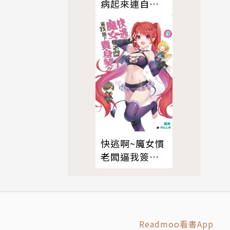
病起來連自己
都怕(01)
快逃啊~魔女慣
老闆逼我簽下
賣身契！(03)
Readmoo看書App