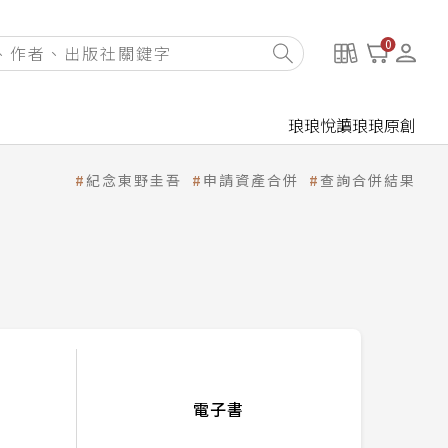
0
琅琅悅讀
琅琅原創
紀念東野圭吾
申請資產合併
查詢合併結果
電子書