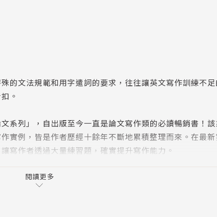
特殊的文法規範和用字遣詞的要求，往往讓英文寫作訓練不足
折扣。
論文系列」，自出版至今一直是論文寫作類的必讀暢銷書！該
寫作實例，皆是作者歷經十餘年不斷地累積整理而來。在最新
，讓寫作者透過大量練習題，確實提升寫作能力。
下，各章節需要依循的時態、語態語氣以及相關用詞等。有別
閱讀更多
聚焦在撰寫英文論文時常用的文法規則。