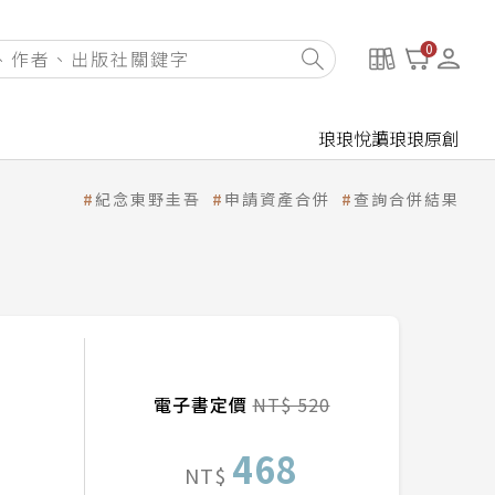
0
琅琅悅讀
琅琅原創
紀念東野圭吾
申請資產合併
查詢合併結果
電子書定價
NT$ 520
468
NT$