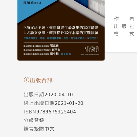
作 者
出 版 社
格 式
出版資訊
出版日期
2020-04-10
線上出版日期
2021-01-20
ISBN
9789575325404
分級
普級
語言
繁體中文