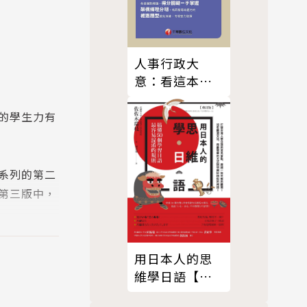
人事行政大
意：看這本就
夠了[初等考試]
的學生力有
系列的第二
第三版中，
於一般文法
用日本人的思
維學日語【修
訂版】