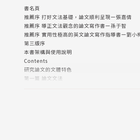
例如，一般英文的時態有12種，但在論文寫作上
書名頁
時態都有其邏輯和論理的要求。書中針對這5種
推薦序 打好文法基礎，論文順利呈現ー張嘉倩
寫作者來說，文法的重要性也就在此。
推薦序 導正文法觀念的論文寫作書ー孫于智
此外，針對臺灣學生，本書列舉了論文寫作時常
推薦序 實用性極高的英文論文寫作指導書ー劉小
及說明，指導寫作者如何選用合適的字彙、運用
第三版序
文。
本書架構與使用說明
Contents
廖柏森教授的「英文研究論文系列」一套六本（
研究論文的文體特色
及摘要六個主題，結合理論與實務，兼顧深度與
第一篇 論文文法
需要的學術工作者不可或缺的案頭書。
冠詞 Articles
1 不定冠詞 Indefinite Articles
本書特色
2 定冠詞Definite Articles
3 無冠詞Zero Article
文法分類 清楚易讀
4 判斷選用何種冠詞的步驟
全書依文法詞性分類，共分9大文法主題，寫作
名詞 Nouns
1 可數名詞 Countable Nouns