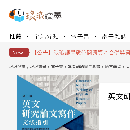
【公告】琅琅書店服務升級重要說明及
推薦
全站分類
電子書
電子雜誌
【公告】因 Readmoo 讀墨系統維護
【公告】琅琅讀墨數位閱讀資產合併與
【公告】琅琅讀墨書櫃開通常見問題
News
【公告】琅琅讀墨 3 分鐘完成書櫃開通
【公告】琅琅書店服務升級重要說明及
琅琅悅讀
琅琅讀墨
電子書
學習輔助與工具書
語言學習
英
【公告】因 Readmoo 讀墨系統維護
英文