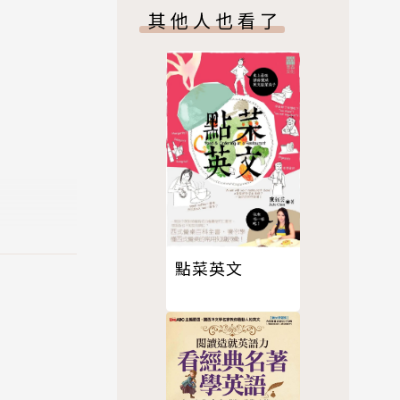
中，這5種
其他人也看了
。對於論文
量的練習題
準的專業論
、口語報告
寫英文論文
點菜英文
文法難題。