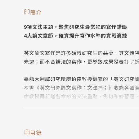
簡介
9項文法主題，聚焦研究生最常犯的寫作錯誤
4大論文章節，確實提升寫作水準的實戰演練
英文論文寫作是許多碩博研究生的惡夢，其文體
未逮；而不合語法的寫作，更導致成果發表打了
臺師大翻譯研究所廖柏森教授編寫的「英文研究
本書《英文研究論文寫作：文法指引》收錄各類
廖教授再新增各章節的文法重點、例句和練習題
本書為寫作者歸納整理在論文IMRD的寫作架構
書的繁瑣細節，除了提點寫作上的文法要點，更
目錄