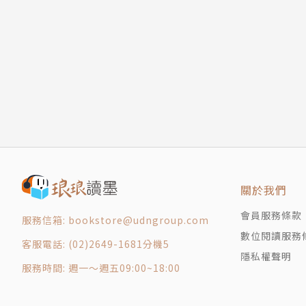
常用字彙 精準選用
2 不可數名詞 Uncountable Nouns
論文文體有其獨特性與專業性，寫作者常用的字
3 集合名詞 Collective Nouns
字，提升論文的專業度。
動詞 Verbs
1 動詞的種類 Types of Verbs
正誤範例 完整比較
2 動詞的時態 Tenses
書中以寫作者常犯的寫作錯誤為範例，透過訂定
3 動詞的語態 Voices
供寫作者比對後完整學習。
4 主詞與動詞的一致性 Subject-Verb Agreemen
情態助動詞 Modal Auxiliaries
論文篇章 逐一解析
1 義務 Obligation
除了9大主題的文法說明，本書更透過論文各章節
2 可能性 Probability
關於我們
到實際的寫作上。
3 能力 Ability
會員服務條款
服務信箱: bookstore@udngroup.com
比較 Comparison
數位閱讀服務
客服電話: (02)2649-1681分機5
1 原級的比較 Positive Degree
作者簡介
隱私權聲明
2 比較級的比較 Comparative Degree
服務時間: 週一～週五09:00~18:00
3 最高級的比較 Superlative Degree
廖柏森 博士
4 倍數的比較 Comparison with Multiplicative