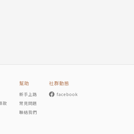
彙可能在論文寫作上並不合適，本書為寫作者整理出各種情境
修改的方式，分析文法及句型規則，並提供國際期刊的例句作
t
的逐一解析，搭配9大主題的文法要點，讓寫作者學會如何
幫助
社群動態
新手上路
facebook
條款
常見問題
聯絡我們
s