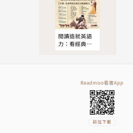
下的專業用
閱讀造就英語
為比較，提
力：看經典名
著學英語
應用文法重點
Readmoo看書App
前往下載