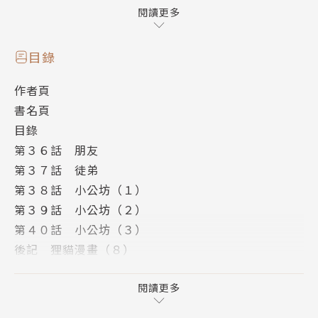
閱讀更多
作者簡介
目錄
大久保圭
作者頁
書名頁
日本女性漫畫家。藉《阿爾蒂》上榜了「第二屆 接下
目錄
來會大受歡迎漫畫賞」。
第３６話 朋友
第３７話 徒弟
譯者簡介
第３８話 小公坊（１）
第３９話 小公坊（２）
SCALY
第４０話 小公坊（３）
後記 狸貓漫畫（８）
自由譯者，譯有《你的名字。》漫畫版系列等作品。
版權頁
封底
閱讀更多