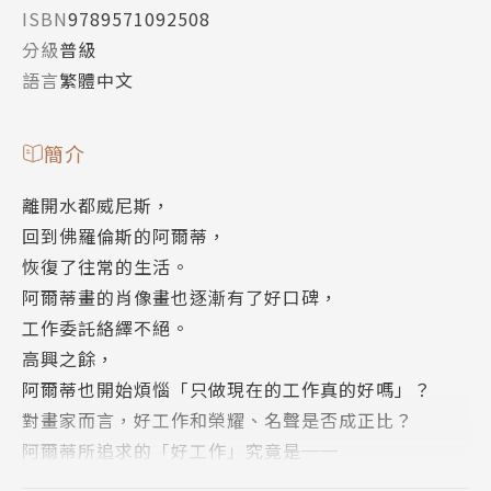
ISBN
9789571092508
分級
普級
語言
繁體中文
簡介
離開水都威尼斯，
回到佛羅倫斯的阿爾蒂，
恢復了往常的生活。
阿爾蒂畫的肖像畫也逐漸有了好口碑，
工作委託絡繹不絕。
高興之餘，
阿爾蒂也開始煩惱「只做現在的工作真的好嗎」？
對畫家而言，好工作和榮耀、名聲是否成正比？
阿爾蒂所追求的「好工作」究竟是──