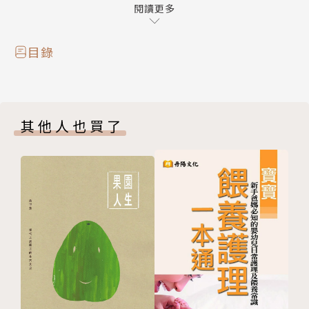
相對關係。
閱讀更多
「糖漿溫度」是糖果的口感關鍵，溫度會影響含水率，
含水率則決定了糖果軟硬度。
目錄
收錄的60道經典手工糖果實作，分為硬糖、軟糖、凝
膠軟糖三種類型；
其他人也買了
一、硬糖：含水率在6%以下。
傳統的麥芽餅乾、冬瓜茶磚、鳳梨茶磚；水+糖演化的
掛霜點心；單純的黃金糖、酸梅棒棒糖
；加入堅果類的香脆花生糖、南瓜籽酥糖、日式櫻花蝦
香鬆米香……
二、軟糖：含水率在10%以下。
入口即化的綿花糖；咀嚼型的牛奶軟糖，香草牛奶糖、
瑞士蓮巧克力牛奶糖、英式伯爵牛奶糖；充氣型的牛軋
餅、花生乳加巧克力牛軋糖、法式綜合水果牛軋糖-、