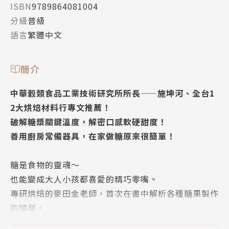
ISBN
9789864081004
分級
普級
語言
繁體中文
簡介
中華穀類食品工業技術研究所所長——施坤河、全台1
2大烘焙材料行專文推薦！
破解糖漿關鍵溫度，解密口感軟硬甜度！
善用廚房常備器具，在家做糖原來很簡單！
糖是食物的靈魂～
也能變成大人小孩都喜愛的精巧零嘴。
專研烘焙的麥田金老師，首次在書中解析各種糖果製作
的精華，
從糖的種類開始介紹起，告訴你糖果硬度與糖漿溫度的