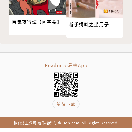
作者簡介
百鬼夜行誌【凶宅卷】
新手媽咪之坐月子
麥田金
長期關注市場脈動的麥田金老師，常受邀研發、破解烘
焙產品，更精益求精、每年不斷進修研習，持續追求專
業技能上的進步。陸續考取11張在西點、蛋糕、麵
Readmoo看書App
包、中式麵食、米食、調酒、咖啡、飲料調製、中、西
餐烹調、日本料理等專業證照，以及行政院種子教師
證、藍帶高級西點師證。
16年的教學生涯裡，迄今仍然年年帶給學員新驚喜、
前往下載
新啟發，也因為長期在全台烘焙材料行以及農會家政班
授課，對於一般烘焙愛好者的需求尤其有體貼的理解，
聯合線上公司 著作權所有 © udn.com. All Rights Reserved.
常為學員發想出以廚房常備器具取代專業烘焙器材的製