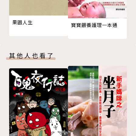
美式OREO巧克力餅乾牛軋糖……
三、凝膠軟糖：含水率較高，保存期限較短。
果園人生
寶寶餵養護理一本通
洋菜型的水果軟糖；澱粉型的新港飴、夏威夷豆軟糖、
QQ薑母糖、金門豬腳貢糖、南棗核桃糕、桂圓紅棗
糖；明膠型的葡萄QQ水果糖；果膠型的法式水果軟
其他人也看了
糖……
★特別加碼巧克力糖系列，從簡單的巧克力棒棒糖、香
脆巧克力片、榛果杏仁角巧克力球，到更進階繁複的覆
盆子生巧克力及金字塔百香果巧克力。一次學會！
每道糖果皆有詳細的圖文步驟示範，只要搞懂透過糖漿
溫度的奧妙，加上製程差異，
再佐以其他食材的運用，你也能循序漸進，創造出各種
美味的糖果！