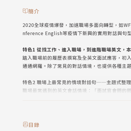
簡介
2020全球疫情爆發，加速職場多面向轉型，如W
nference English等疫情下新興的實用對話與句
特色1 從找工作、進入職場，到進階職場英文，
踏入職場前的履歷表撰寫及全英文面試應答，初
通通網羅。除了常見的對話情境，也提供各種主題
特色2 職場上最常見的情境對話句──主題式整
職場最常遇到的英文會話情境：「面試官會問的問
境，就能馬上說出合宜的句子！每篇對話下方拉
特色3 用Email討價還價、催進度、回客訴─
想到用英文回信就頭痛嗎？該如何用Email跟
目錄