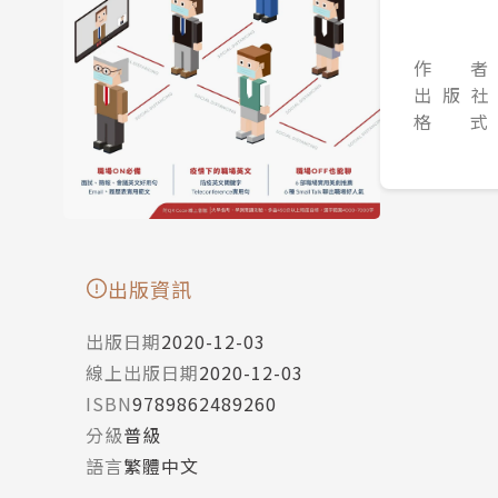
作 者
出 版 社
格 式
出版資訊
出版日期
2020-12-03
線上出版日期
2020-12-03
ISBN
9789862489260
分級
普級
語言
繁體中文