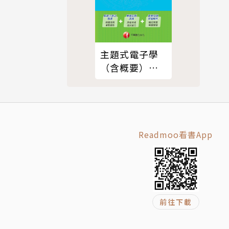
IME Ex
主題式電子學
（含概要）高
分題庫[國民營
事業招考]
Readmoo看書App
前往下載