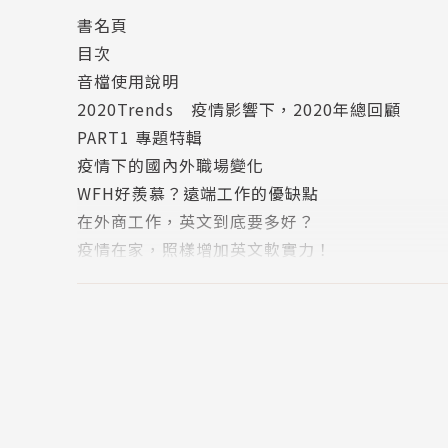
Email常遇到的棘手情境，本書皆提供範例書信
書名頁
目次
特色4 「職場充電站」「英語補給站」實用小單
音檔使用說明
「職場充電站」補充職場相關知識，如「撰寫履歷
2020Trends 疫情影響下，2020年總回顧
主題單字與進階英文用法。
PART1 專題特輯
疫情下的國內外職場變化
特色5 哈啦也是必備職場技能！用英文跟同事哈
WFH好羨慕？遠端工作的優缺點
除了上班用英文，用英文哈啦也是職場必備基本
在外商工作，英文到底要多好？
順利開口！
疫情在家，照樣增加英文軟實力！
HOT ISSUE：疫情下的職場新生活
作者簡介
PART2 職場必備英文
CHAPTER1 新鮮人求職
EZ TALK編輯部
Lesson1 找工作
Lesson2 去面試之前
一群熱愛外語教學的出版人，視語言為溝通視野
Lesson3 寫履歷
CHAPTER2 面試英文