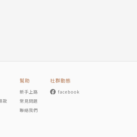
，曾任國家中央圖書館編譯、《光華雜誌》翻譯、時代雜誌《T
幫助
社群動態
新手上路
facebook
條款
常見問題
說法，在美工作注意事項
聯絡我們