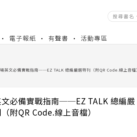
資產合併結果查詢
電子報紙
有聲書
活動專區
中，本站同步暫停部分閱讀服務
書櫃開通申請
與資產合併申請圖文教學
資產合併結果查詢
場英文必備實戰指南──EZ TALK 總編嚴選特刊（附QR Code.線上音檔
中，本站同步暫停部分閱讀服務
文必備實戰指南──EZ TALK 總編嚴
（附QR Code.線上音檔）