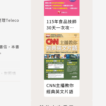
Teleco
115年食品技師
30天一次攻
榜：榜首不傳
秘笈大公開[專
技高考]
書信，本書
。
本，對照情
況。
CNN主播教你
經典英文片語
麼寫？各種