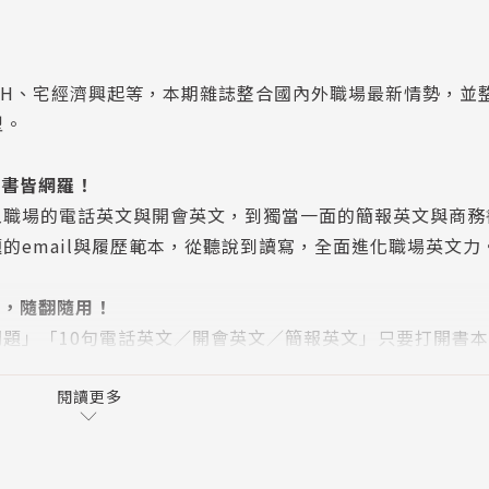
FH、宅經濟興起等，本期雜誌整合國內外職場最新情勢，並整理
型。
本書皆網羅！
入職場的電話英文與開會英文，到獨當一面的簡報英文與商務
的email與履歷範本，從聽說到讀寫，全面進化職場英文力
理，隨翻隨用！
題」「10句電話英文／開會英文／簡報英文」只要打開書
出關鍵句，提供更多說法，讓你應付職場上層出不窮的各種狀
閱讀更多
─範文與好用字句，輕鬆套用
客戶溝通協調？收到客訴該怎麼回才不失禮？開會的會議記錄怎