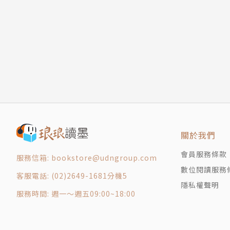
英文撰稿／Judd Piggott
Quick Check 面試6大問題Q& A
Lesson1 3分鐘自我介紹
美國加州柏克萊大學中文系畢業，EZ叢書館總編審
Lesson2 面試第一關
press》總編審、留學代辦中心翻譯。
Lesson3 面試第二關：談職涯目標
Lesson4 面試第三關：優缺點與工作經驗
Lesson5 面試第四關：離職理由
Lesson6 面試最後一關：確認公司福利
Lesson7 確認面試結果與回應
Lesson8 太多offer難以抉擇
關於我們
Lesson9 面試跟進與收到錄取通知
會員服務條款
CHAPTER3 職場大小事
服務信箱: bookstore@udngroup.com
數位閱讀服務
Quick Check 公司部門、各種工作形式的文
客服電話: (02)2649-1681分機5
Lesson1 認識新同事
隱私權聲明
服務時間: 週一～週五09:00~18:00
Lesson2 認識環境與辦公室設施
Lesson3 申請辦公用品與服務
Lesson4 參加公司社團