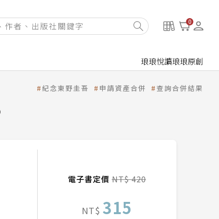
0
琅琅悅讀
琅琅原創
紀念東野圭吾
申請資產合併
查詢合併結果
）
電子書定價
NT$ 420
315
NT$