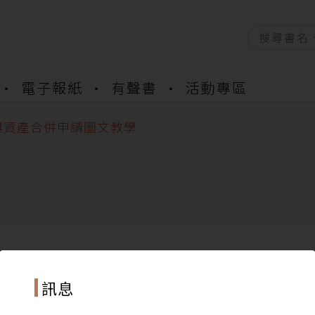
資產合併結果查詢
電子報紙
有聲書
活動專區
書櫃開通申請
與資產合併申請圖文教學
資產合併結果查詢
書櫃開通申請
訊息