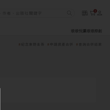
0
琅琅悅讀
琅琅原創
紀念東野圭吾
申請資產合併
查詢合併結果