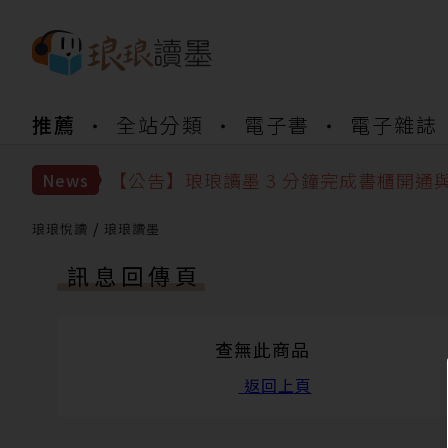
【公告】琅琅書店服務升級重要說明及
推薦
全站分類
電子書
電子雜誌
【公告】琅琅讀墨數位閱讀資產合併與
【公告】琅琅讀墨書櫃開通常見問題
【公告】琅琅讀墨 3 分鐘完成書櫃開通
News
【公告】琅琅書店服務升級重要說明及
【公告】琅琅讀墨數位閱讀資產合併與
琅琅悅讀
琅琅讀墨
訊息回傳頁
查無此商品
返回上頁