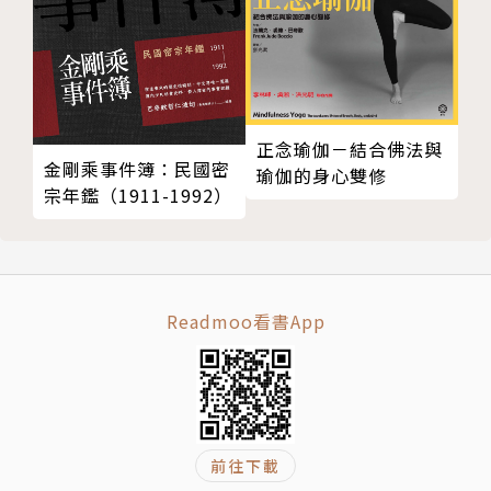
第三節 雅各下埃及
第四節 開始受欺壓
第五節 摩西（註二六）
第六節 摩西的選擇
第七節 摩西囘埃及
正念瑜伽－結合佛法與
金剛乘事件簿：民國密
瑜伽的身心雙修
第八節 與法老爭辯
宗年鑑（1911-1992）
第九節 離開埃及
第七章 以色到人在曠野
第一節 以色列人的旅行路線
第二節 到西乃山
Readmoo看書App
第三節 頒佈律法
第四節 律法
第五節 會幕
第六節 人數
第七節 西乃至加低斯巴尼亞
前往下載
第八節 徒然飄流卅七年六個月