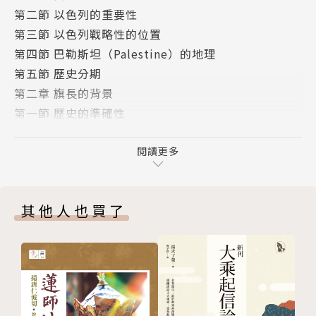
第二節 以色列的重要性
第三節 以色列戰略性的位置
第四節 巴勒斯坦（Palestine）的地理
第五節 歷史分期
第二章 旗長的背景
第一節 歷史的準確性
第二節 亞伯拉罕蒙召的意義
第三節 亞伯拉罕的年代
閱讀更多
第四節 亞伯拉罕的家鄕
第五節 離鄕背井
其他人也買了
第三章 亞伯拉罕
第一節 新地
第二節 示劍、伯特利、埃及、伯特利
第三節 救出羅得
第四節 所多瑪的毁滅
第五節 立約