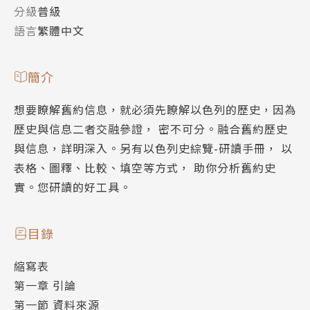
分級
普級
語言
繁體中文
簡介
想要瞭解舊約信息，就必須先瞭解以色列的歷史，因為
歷史與信息二者交融參證， 密不可分。融合舊約歷史
與信息，詳明深入。另有以色列史綜覽-研讀手冊， 以
表格、圖釋、比較、填空等方式， 助你分析舊約史
實。您研讀的好工具。
目錄
縮寫表
第一章 引論
第一節 資料來源