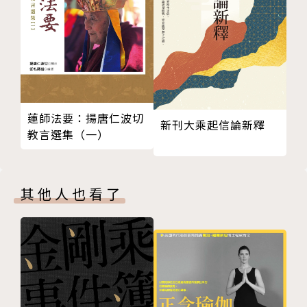
第六節 等候應許之子
第七節 亞比米勒（Abimelech）和非利士人
第八節 幾乎將以撒獻祭
第九節 撒拉的死和埋葬
第十節 爲以撒娶妻
第十一節 亞伯拉罕——有信心的人
蓮師法要：揚唐仁波切
新刊大乘起信論新釋
第四章 以撒、雅各、約瑟
教言選集（一）
第一節 以撒
第二節 雅各
第三節 約瑟
其他人也看了
第五章 寄居和出埃及的年表
第一節 在埃及寄居的年日
第二節 出埃及的年代（註二十）
第六章 在埃及的生活
第一節 埃及的四個統治時期
第二節 埃及人的生活