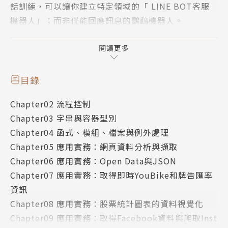
話訓練，可以讓你建立特定領域的「 LINE BOT客服
機器人」；而非僅能回應訊息的鸚鵡機器人。
【內容簡介】
☛ 初學Python快速入門，從入門到實際的生活應用，
閱讀更多
完整說明人工智慧世代一定需要具備的Python程式設
計能力。
目錄
☛ 本書讓你學得到Python；馬上用得到Python；還
Chapter02 流程控制
能夠「真正活用」Python來解決你日常生活、學習和
Chapter03 字串與容器型別
工作上的問題。
Chapter04 函式、模組、檔案與例外處理
☛ 完整說明Python自動化批次處理檔案搜尋、更名、
Chapter05 應用實務：網頁資料分析與擷取
縮圖、轉換圖檔格式、找出重複圖片、在圖片加上浮水
Chapter06 應用實務：Open Data與JSON
印和合併影片等自動化操作。
Chapter07 應用實務：取得即時YouBike和牌告匯率
【適用讀者】
資訊
✎ 已經有其他程式語言基礎、或對運算思維有興趣的
Chapter08 應用實務：股票統計圖表的資料視覺化
初學者。
Chapter09 應用實務：取得Facebook資料與爬取Inst
✎ 適合讀者自學Python程式設計，亦可作為Python