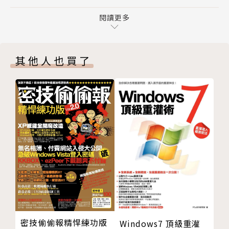
agram圖片
程式設計相關課程的上課教材。
Chapter10 應用實務：YouTube影片下載與影片剪輯
閱讀更多
Chapter11 應用實務：網路圖片下載與影像處理
Chapter12 應用實務：AI人工智慧LINE Bot聊天機器
其他人也買了
人
Chapter13 應用實務：Word與Excel的Office自動化
Chapter14 應用實務：批次處理檔案操作與搜尋自動
化
Chapter15 應用實務：Chrome瀏覽器自動化
Chapter16 應用實務：將取得資料存入資料庫
附錄A 安裝與使用Python開發環境-Anaconda和WinP
ython
密技偷偷報精悍練功版
Windows7 頂級重灌