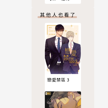
篇】
其他人也看了
戀愛禁區 3