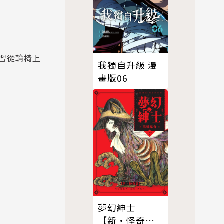
習從輪椅上
我獨自升級 漫
畫版06
夢幻紳士
【新‧怪奇