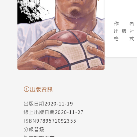
作 者
出 版 社
格 式
出版資訊
出版日期
2020-11-19
線上出版日期
2020-11-27
ISBN
9789571092355
分級
普級