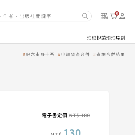
0
琅琅悅讀
琅琅原創
紀念東野圭吾
申請資產合併
查詢合併結果
電子書定價
NT$ 180
130
NT$