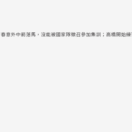
清春意外中箭落馬，沒能被國家隊徵召參加集訓；高橋開始練