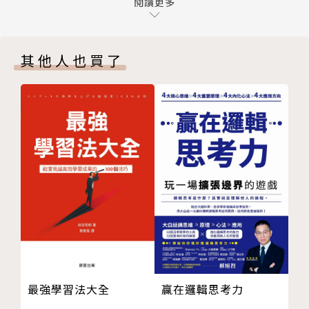
第7章 解讀投資史上重大的泡沫事件
閱讀更多
長。著有《贏家聖經》《散戶啟示錄》《投資心法豹語
第8章 透視投資心理，避開投資陷阱
錄首部曲》《獵豹財務長投資魔法書》《獵豹財務長投
結語
資藏寶圖》《獵豹財務長投資羅盤》等書，另與黃國華
其他人也買了
合著《耕讀狂想曲》。平日喜歡與同好交遊，但不與上
市櫃公司掛勾，也不拿各種金主回扣，不利用媒體坑殺
投資人。
最強學習法大全
贏在邏輯思考力