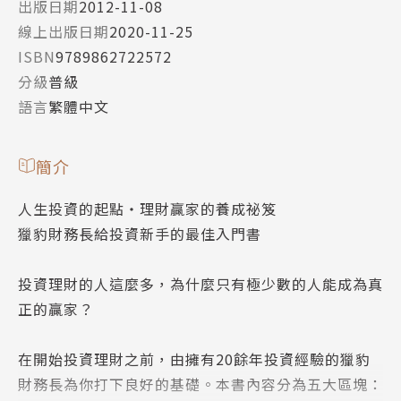
出版日期
2012-11-08
線上出版日期
2020-11-25
ISBN
9789862722572
分級
普級
語言
繁體中文
簡介
人生投資的起點‧理財贏家的養成祕笈
獵豹財務長給投資新手的最佳入門書
投資理財的人這麼多，為什麼只有極少數的人能成為真
正的贏家？
在開始投資理財之前，由擁有20餘年投資經驗的獵豹
財務長為你打下良好的基礎。本書內容分為五大區塊：