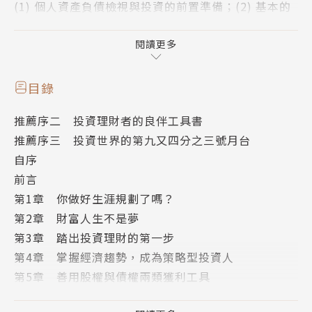
(1) 個人資產負債檢視與投資的前置準備；(2) 基本的
經濟理論與簡單實務；(3) 投資分析與決策；(4) 著名
泡沫事件的回顧；(5) 投資心理分析。
閱讀更多
從本書中，你將學會掌握財報的關鍵數字，懂得在景氣
目錄
循環的不同階段採取不同的投資策略，並聰明避開投資
推薦序二 投資理財者的良伴工具書
理財的陷阱。只有成為策略型投資人，才能讓你成為長
推薦序三 投資世界的第九又四分之三號月台
線贏家，實現財務自由的目標！
自序
前言
作者簡介
第1章 你做好生涯規劃了嗎？
第2章 財富人生不是夢
郭恭克
第3章 踏出投資理財的第一步
知名財經部落格作家，人稱「獵豹財務長」，政大EM
第4章 掌握經濟趨勢，成為策略型投資人
BA財管所、考試認證合格證券分析師（CSIA）。曾任
第5章 善用股權與債權兩類獲利工具
好樂迪及錢櫃企業財務長、荷銀投信副總、富邦投信協
第6章 因應景氣循環做好資產配置
理、國泰人壽「證券投資小組」研究員、債券投資組