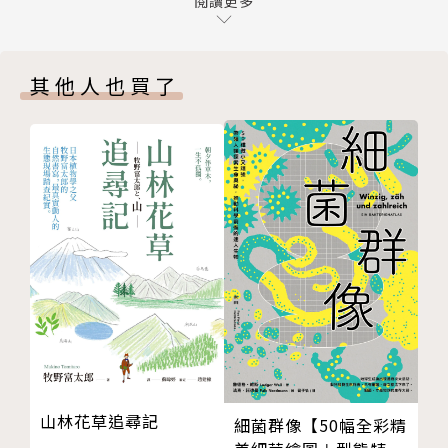
蛋白質的個性與團隊合作
閱讀更多
用來向我這種不懂人類的人，解釋人類是怎麼一回事。
第三章 如何忘記什麼叫完美 熱力學、秩序
或許可以幫助那些「以為自己懂人類的人」換個視角看
與失序
世界。
其他人也買了
失序卻有序的人
失序為何恆為增加？
「局外人」的人生指引，就是這本。
創造熱力學上有利的狀態
—— 卡蜜拉・彭 Camilla Pang
秩序：互相角力的看法
能達成平衡嗎？
作者於八歲時被診斷患有自閉症（ASD），二十六歲時
第四章 如何感受恐懼 光線、折射與恐懼
診斷出注意力不足過動症（ADHD），這種獨異狀態，
恐懼如光
意味著她不太可能過一般社群生活、與「人類這種生
探究光波
物」和諧共處，因而四處碰壁，動輒掀翻周身親友同儕
成為稜鏡
的常人世界，於是她天真地詢問母親是否有一本「人類
讓恐懼化作靈感
使用說明書」可按圖索驥，導出解方。答案是沒有。成
第五章 如何尋找和諧 波理論、和諧運動與
人之後，她有幸獲得生化博士學位，終於尋得開啟自我
找出共振頻率
封閉天地的專業之鑰，以她最熟悉的科學語言，拆解繁
山林花草追尋記
和諧運動與振幅
細菌群像【50幅全彩精
複晦澀的身心機制與社會儀俗，回歸並肯定自身的特異