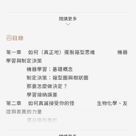
／／／／／／／／／／／／／／／／／／／／／／／
閱讀更多
世界上有形形色色的書，幾乎包羅了浩瀚宇宙其餘的萬
象，
目錄
竟沒有一本可以告訴我如何「當人」；
第一章 如何（真正地）擺脫箱型思維 機器
沒有一本書可以指引我如何準備好應對這世界；
學習與制定決策
沒有一本書可以教導我看到悲痛的人如何將手臂環放在
機器學習：基礎概念
對方肩上安撫，
制定決策：箱型圖與樹狀圖
如何在別人笑的時候我也笑，別人哭的時候我也哭。
那要怎麼做決定？
學習接納誤差
我知道當初被放在這顆星球上，必定有什麼理由。
第二章 如何真誠接受你的怪 生物化學、友
隨著時間推移，我愈來愈能掌握自己的心理狀態，對科
誼與差異的力量
學也愈來愈有興趣。
蛋白質的奧妙
最後我終於發覺：就是這個了。
蛋白質四大演化階段
我應該要寫出一份我匱缺好久的說明書，