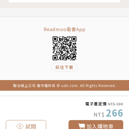
第九章 如何創造人際連結 化學鍵、基本作
指南」——原來生活決策有分「箱型思維」與「樹狀思
用力與人際連結
維」？人人個性有別，都是「蛋白質」搞的鬼？宇宙萬
無所不在的化學鍵
物注定失序，清掃房間只是違逆「熱力學」的徒然之
疏水效應
舉？「一見如故」或「平行時空」，都是「波長」不同
Readmoo看書App
四大基本作用力
步的問題，振幅各異，絕不可能搖擺共舞；人與人憑靠
生命中不可承受之鍵結
「化學鍵」牽連相依，自然界「四大作用力」也在其間
第十章 如何從錯誤中學習 深度學習、回饋
吸斥生剋。「人我」化成，其來有自，這本新世代天才
迴路與人類記憶
學者的得獎大作，將領你踏上「與人同相」之路⋯⋯
深度學習與神經網路
前往下載
重新設計回饋迴路
本書特色
第十一章 如何以禮相待 賽局理論、複雜系
聯合線上公司 著作權所有 © udn.com. All Rights Reserved.
統與社交禮儀
➤ 科普書最高榮譽，2020「英國皇家學會科學圖書
代理人基模型
獎」史上最年輕得主金獎大作！史蒂芬．霍金與賈德．
電子書定價
NT$ 380
賽局理論
戴蒙等大師皆曾以《胡桃裡的宇宙》、《槍炮、病菌與
266
同源
NT$
鋼鐵》等科普名著獲頒同一獎項。
後記
試閱
加入購物車