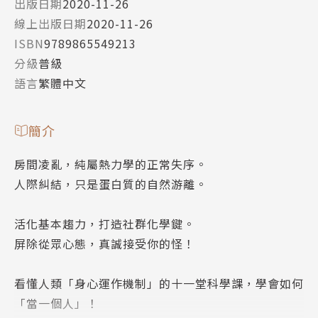
出版日期
2020-11-26
線上出版日期
2020-11-26
ISBN
9789865549213
分級
普級
語言
繁體中文
簡介
房間凌亂，純屬熱力學的正常失序。
人際糾結，只是蛋白質的自然游離。
活化基本趨力，打造社群化學鍵。
屏除從眾心態，真誠接受你的怪！
看懂人類「身心運作機制」的十一堂科學課，學會如何
「當一個人」！