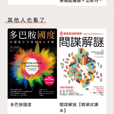
美細菌繪圖＋型態特色
相長干涉與共振
性，釐清了「如何當一個人」的最終意義。本書以作者
解說】
兩波同相
的第一人稱、「半回憶錄式」敘事鋪陳，探索人類生活
第六章 如何屏除從眾心態 分子動力學、從
中可能引燃衝突、牽動交流的日常現象或決策機制，例
其他人也看了
眾行為與個體性
如：
群眾與共識
群眾與個體性
－ 決定，以及我們如何做出決定
第七章 如何往目標邁進 量子力學、網絡理
－ 衝突，以及我們如何避免衝突
論與目標設定
－ 關係，以及我們如何建立關係
大哉問：現在還是未來？
－ 禮儀，以及我們如何遵守禮儀
網絡理論與拓撲學
梯度下降演算法：找到路徑
本書以罕見、原創的「心理回憶錄／圖解分析／科學入
第八章 如何將心比心 演化、機率與人際關
門知識介紹」多合一形式，追問身心地帶令人費解的常
係
軌脫逸或糾結景象，搭配作者親繪、深入淺出的二十餘
開端：細胞演化
幅「手寫風」圖表，溫暖包容的心靈精神觀與廣納物
機率與同理心：貝氏定理
理、化學、生物、心理學的基礎科學世界觀和諧共振，
多巴胺國度
間諜解謎【精華試讀
爭執與妥協：模糊邏輯
交織出這本幽默有餘、嚴謹有度的「人類心智現象解說
本】