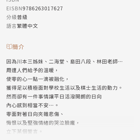
EISBN
9786263017627
分級
普級
語言
繁體中文
簡介
因為川本三姊妹、二海堂、島田八段、林田老師…
周遭人們給予的溫暖，
使零的心一點一滴被融化，
獲得足以積極面對學校生活以及棋士生活的動力。
然而卻有一件事情讓平日活潑開朗的日向
內心感到相當不安…。
零面對著日向夾雜悲傷、
悔恨以及堅強情緒的哭泣臉龐，
立下某個誓言。