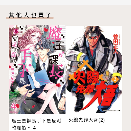
Chapter53. 瓢蟲之木３
其他人也買了
版權頁
封底
火線先鋒大吾(2)
魔王是課長手下是反派
軟腳蝦。 4