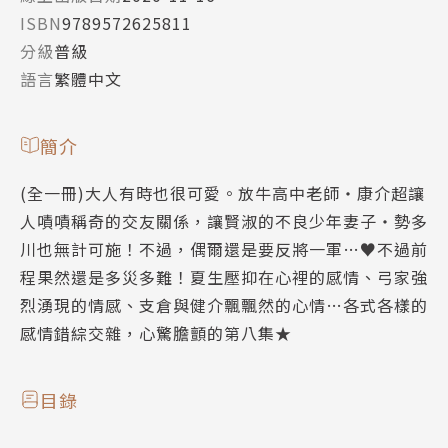
ISBN
9789572625811
分級
普級
語言
繁體中文
簡介
(全一冊)大人有時也很可愛。放牛高中老師‧康介超讓
人嘖嘖稱奇的交友關係，讓賢淑的不良少年妻子‧勢多
川也無計可施！不過，偶爾還是要反將一軍…♥不過前
程果然還是多災多難！夏生壓抑在心裡的感情、弓家強
烈湧現的情感、支倉與健介飄飄然的心情…各式各樣的
感情錯綜交雜，心驚膽顫的第八集★
目錄