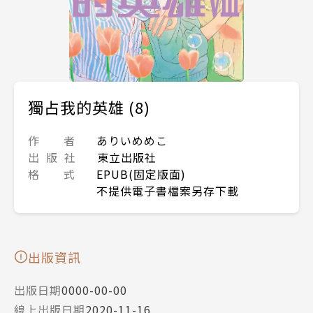
獨占我的英雄 (8)
作 者
ありいめめこ
出 版 社
東立出版社
格 式
EPUB(固定版面)
不提供電子書檔案另存下載
出版資訊
出版日期
0000-00-00
線上出版日期
2020-11-16