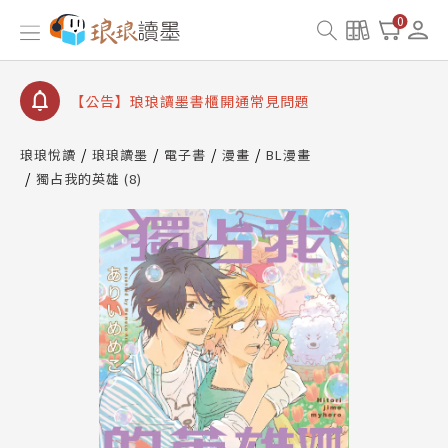
【公告】因 Readmoo 讀墨系統維護中，本站同步暫
0
停部分閱讀服務
【公告】琅琅讀墨數位閱讀資產合併與書櫃開通申請
【公告】琅琅讀墨書櫃開通常見問題
【公告】琅琅讀墨 3 分鐘完成書櫃開通與資產合併申
請圖文教學
琅琅悅讀
琅琅讀墨
電子書
漫畫
BL漫畫
【公告】琅琅書店服務升級重要說明及資產合併結果
獨占我的英雄 (8)
查詢
【公告】因 Readmoo 讀墨系統維護中，本站同步暫
停部分閱讀服務