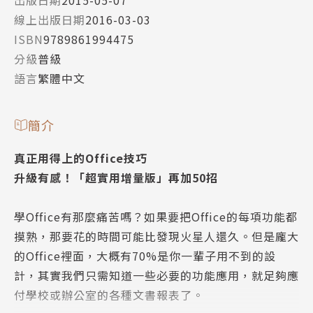
出版日期
2015-05-07
線上出版日期
2016-03-03
ISBN
9789861994475
分級
普級
語言
繁體中文
簡介
真正用得上的Office技巧
升級有感！「超實用增量版」再加50招
學Office有那麼痛苦嗎？如果要把Office的每項功能都
摸熟，那要花的時間可能比發現火星人還久。但是龐大
的Office裡面，大概有70%是你一輩子用不到的設
計，其實我們只需知道一些必要的功能應用，就足夠應
付學校或辦公室的各種文書報表了。