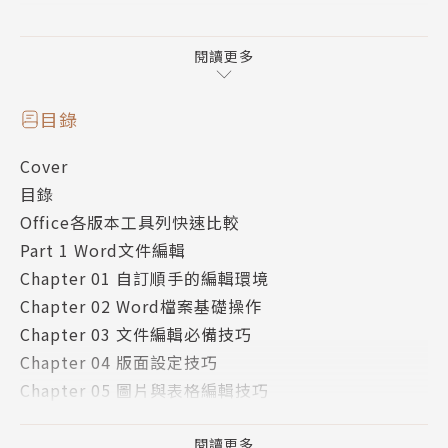
本書以Office 2010為版本，將Word、Excel、Power
Point三大軟體的應用技巧拆解成500個小招數，每幾
閱讀更多
秒鐘就能夠學通一個好用功能，學習起來輕鬆愉快，完
全不會有厚重使用手冊的閱讀壓力，隨意翻到任一頁都
目錄
可以馬上領悟新招式喔！
Cover
目錄
「超實用增量版」除了500招歷久不衰的文書技巧，編
Office各版本工具列快速比較
輯部再奉上「每天都會用到」的Office 50式，徹底解
Part 1 Word文件編輯
決你的卡關問題。無需再跟別人要文件裡的原始圖檔；
Chapter 01 自訂順手的編輯環境
就算使用特殊字形也絕不跑版；錯別字紅線通通退散！
Chapter 02 Word檔案基礎操作
還有隱藏版快速鍵，讓你真正體會什麼叫做效率翻倍！
Chapter 03 文件編輯必備技巧
Chapter 04 版面設定技巧
Chapter 05 圖片與表格編輯技巧
Chapter 06 文件列印技巧
Part 2 EXCEL圖表試算
閱讀更多