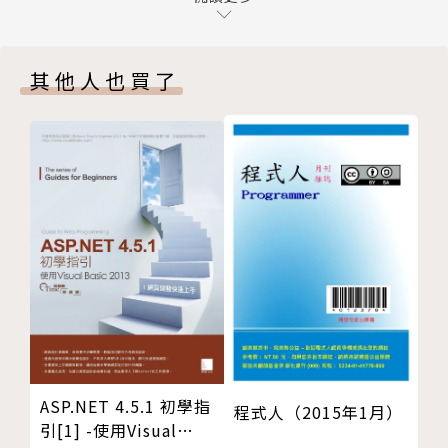
Chapter 01 檔案及視窗管理技巧
Chapter 02 儲存格與工作表基本操作
其他人也買了
Chapter 03 表單編輯技巧
Chapter 04 函數公式與樞紐分析
Chapter 05 檔案安全性設定
Chapter 06 版面設定與列印技巧
Part 3 PowerPoint簡報高手
Chapter 01 PowerPoint簡報基礎操作
Chapter 02 簡報文字標題設定技巧
Chapter 03 製作多媒體簡報
Chapter 04 簡報版面設計技巧
Chapter 05 簡報播放技巧
Part 4 特別收錄
實用裏技大公開
ASP.NET 4.5.1 初學指
程式人（2015年1月）
引[1] -使用Visual