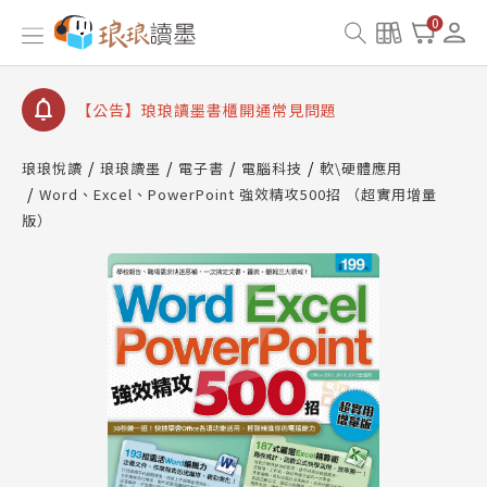
【公告】因 Readmoo 讀墨系統維護中，本站同步暫
0
停部分閱讀服務
【公告】琅琅讀墨數位閱讀資產合併與書櫃開通申請
【公告】琅琅讀墨書櫃開通常見問題
【公告】琅琅讀墨 3 分鐘完成書櫃開通與資產合併申
請圖文教學
琅琅悅讀
琅琅讀墨
電子書
電腦科技
軟\硬體應用
【公告】琅琅書店服務升級重要說明及資產合併結果
Word、Excel、PowerPoint 強效精攻500招 （超實用增量
查詢
版）
【公告】因 Readmoo 讀墨系統維護中，本站同步暫
停部分閱讀服務