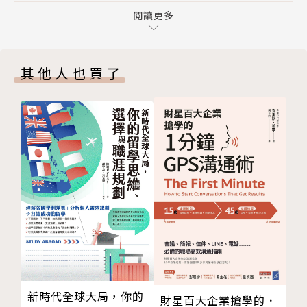
正確的，也值得鼓勵，但如果因此而忽略了「人」或
7 從NBA球員看「專業經理人」必須具備的條件與能力
閱讀更多
「關係」的影響力，當有狀況發生時，可能會求助無門
8 當一個成熟的專業經理人
而吃大虧。
9 留下來，還是往前走？職業生涯何去何從？
其他人也買了
10 其實企業最大的敵人不是對手，而是自己
對上班族而言，升遷可能是最關心的事項之一。若是在
11 天底下沒有不可用之人，往往答案就在組織中
台企服務，老闆是工作績效的主要裁判，要經常站在老
12 誰扼殺了企業的轉型和創新？
闆的立場，用同理心去感受、滿足老闆的需求。若是在
13 誰扼殺了企業的競爭力？
外商工作，不但要滿足老闆的需求，更不能忽略與同
14 是誰讓企業迷失了方向、失去了目標？
事、屬下的團隊合作關係，甚至處處樹敵，那麼即使工
15 為什麼企業離職率高？為什麼二代不想接班？
作績效再好，升遷機會可能還是輪不到你。
16 主動出擊、化守為攻，把裁員變成下一個機會
17 從職涯第一天到最後一天的自省：「我今天賺到自
從企業主、經營者的角度，經營管理是個整體：從核心
己的薪水了沒？」
價值、企業文化、策略、願景、產品、技術、組織架構
Part 3 績效考核與管理
等，到規章制度、潛規則、行為舉止，彼此之間息息相
18 績效考核之一：KPI，還是OKR？
關，無法切分成模組，無法像MBA或EMBA課程那樣分
19 績效考核之二：不需要被管理的人
成一堂一堂的必修或選修。許多經營者和管理者常在思
新時代全球大局，你的
財星百大企業搶學的．
20 績效考核之三：不需要被管理的人，仍需要自我管