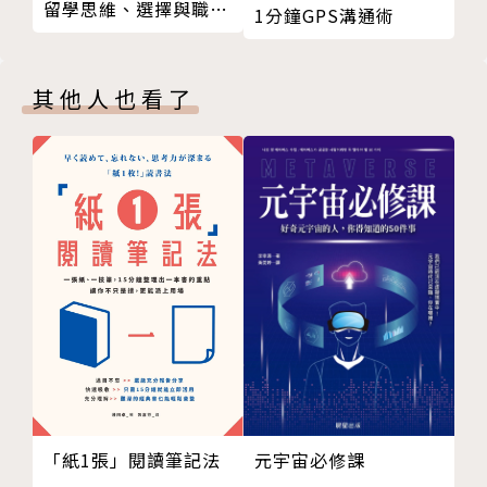
考：「流程先或是組織先？孰輕孰重？」作者明確指
留學思維、選擇與職涯
1分鐘GPS溝通術
理績效
出，兩者都重要。流程就是「事」，組織就是「人」，
規劃
21 績效考核之四：「職、權、責合一」是企業成長的
這兩者互為因果、互相影響，我泥中有你，你泥中有
強心劑（一）
我。
其他人也看了
22 績效考核之五：「職、權、責合一」是企業成長的
強心劑（二）
成功的企業與個人，未必都能深刻察覺這些「人與事」
23 績效考核之六：「職、權、責合一程度」的提升與
的道理，但不代表這些道理不存在、不重要。如果經營
量化評鑑
者和工作者能明白這些道理，就能少走許多冤枉路，成
24 績效考核之七：如何設定部門的績效項目？
功的機會自然就更大。
25 績效管理誤區之一：正確的目標，才能引領正確的
方向
作者簡介
26 績效管理誤區之二：管理是數字、藝術或是邏輯？
27 績效管理誤區之三：年度業績目標數字是怎麼來
程天縱
的？
富士康前副總裁，長期在科技業擔任專業經理人，退休
28 績效管理誤區之四：怎麼訂定有效的年度業績目
後投身創客圈，成為替創業者指點迷津、找資源的創客
標？
創業導師。
「紙1張」閱讀筆記法
元宇宙必修課
29 績效管理誤區之五：如何訂定平衡短、中、長期的