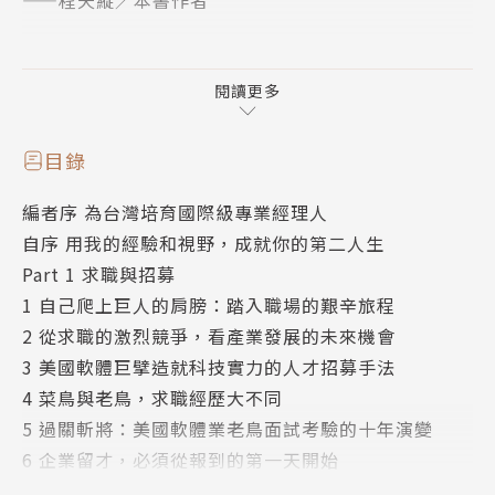
——程天縱／本書作者
★何飛鵬（城邦媒體集團首席執行長）專文推薦
閱讀更多
程天縱，是電子科技業「大神級」的專業經理人，曾任
中國惠普總裁、德州儀器亞洲區總裁、鴻海集團副總
目錄
裁，與富智康執行長。退休後創立「Terry&Friends」
編者序 為台灣培育國際級專業經理人
創業社群，至今在兩岸已輔導約600個創業團隊。
自序 用我的經驗和視野，成就你的第二人生
Part 1 求職與招募
不論是在作者自身的工作經歷，或是在輔導新創公司的
1 自己爬上巨人的肩膀：踏入職場的艱辛旅程
經驗中，在在顯示一個道理：企業是「人」與「事」交
2 從求職的激烈競爭，看產業發展的未來機會
織而成的。
3 美國軟體巨擘造就科技實力的人才招募手法
4 菜鳥與老鳥，求職經歷大不同
「只要我規規矩矩做好『事』，幹嘛要去經營『關
5 過關斬將：美國軟體業老鳥面試考驗的十年演變
係』？」這樣的想法，不止工作者會有，連不少企業
6 企業留才，必須從報到的第一天開始
主、經營者也都會有。規規矩矩做事、正正當當經營是
Part 2 能力