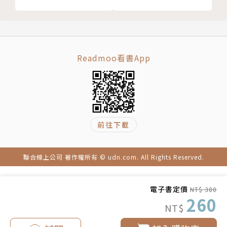
1979至1997年服務於惠普，其中1992至1997年擔任
年度業績目標？
中國惠普總裁，六年內使中國惠普的業務量成長十倍。
Part 4 組織與流程
1997至2007年擔任美國德州儀器亞洲區總裁。2007
30 談人事之一：成長與接班的策略步驟，是不一樣的
至2012年加入富士康擔任集團副總裁，2011年兼任集
31 談人事之二：切忌讓企業組織成為「一罐蠕蟲」
團子公司香港上市的富智康執行長。
Readmoo看書App
32 談人事之三：東西方升遷因素中的「人」與「事」
2012年6月決定退休，2013年9月投入中國創客運動，
33 談人事之四：流程先，還是組織先？
協助指導創客創業，並成立「Terry&Friends」創客微
34 談人事之五：資金？業師？台灣的新創需要什麼？
信平台與臉書（Facebook）社群，除了線上交流，也
後記 找到追求卓越的動機，在職場上成功
在各大城市舉辦創客創業分享會，吸引眾多創業者前來
前往下載
尋求解惑。
著有《創客創業導師程天縱的經營學》《創客創業導師
程天縱的管理力》《創客創業導師程天縱的專業力》
聯合線上公司 著作權所有 © udn.com. All Rights Reserved.
《每個人都可以成功》四書。因其深厚專業與經歷，曾
接受《經理人月刊》《數位時代》《商業周刊》《今周
電子書定價
NT$ 380
刊》、「關鍵評論網」等媒體採訪，文章則刊登於「吐
260
NT$
納商業評論」（Tuna Business Review）網站。