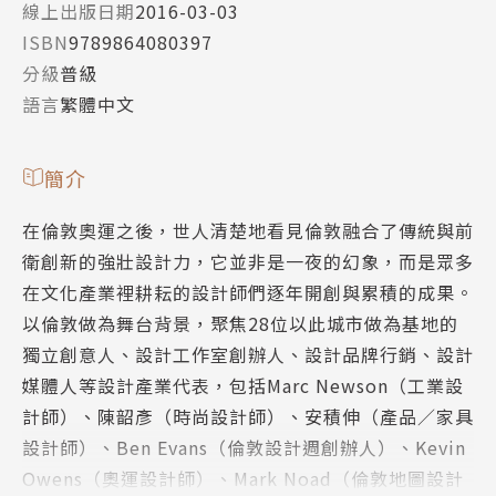
線上出版日期
2016-03-03
ISBN
9789864080397
分級
普級
語言
繁體中文
簡介
在倫敦奧運之後，世人清楚地看見倫敦融合了傳統與前
衛創新的強壯設計力，它並非是一夜的幻象，而是眾多
在文化產業裡耕耘的設計師們逐年開創與累積的成果。
以倫敦做為舞台背景，聚焦28位以此城市做為基地的
獨立創意人、設計工作室創辦人、設計品牌行銷、設計
媒體人等設計產業代表，包括Marc Newson（工業設
計師）、陳韶彥（時尚設計師）、安積伸（產品／家具
設計師）、Ben Evans（倫敦設計週創辦人）、Kevin
Owens（奧運設計師）、Mark Noad（倫敦地圖設計