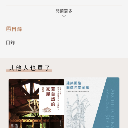
師）、Marcus Fairs（Dazeen建築設計雜誌總編輯）
等等，以第一手專訪設計創意人的創業成功故事，每位
閱讀更多
設計師亦提供三大創益Key Points，如何從創意走向
創益，創業法則不藏私的提供給想創業的創意人，讓你
目錄
少走冤枉路，並創造最大利益。同時也提供了每位設計
目錄
師的靈感來源、創意思考、客戶溝通、實驗與製作、行
銷等設計歷程，再藉由案例分享，實際透析設計人的創
意思維及創作手法。
其他人也買了
此外，也特別邀請5位深入倫敦創意產業的觀察者，包
括Tony Chambers （Wallpaper* 設計雜誌總編
輯）、Martin Roth（V&A博物館館長）、John How
kins（「創意經濟之父」的英國文創大師）、Iwona
Maria Blazwick（Whitechapel Gallery館長）、Chr
istine Losecaat（Little Dipper國際顧問公司負責
人），透過他們的觀察與分析，從歷史文化、行銷市