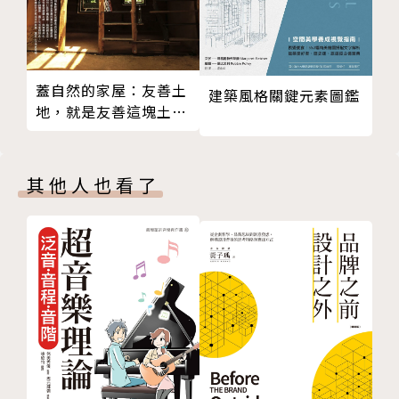
場、文創趨勢等角度，為我們做倫敦創意產業的深入導
覽。
深入並了解倫敦如何刺激創意人的靈感，沒有無法顛覆
蓋自然的家屋：友善土
建築風格關鍵元素圖鑑
的設計，只有不斷的超越自己，才能在大城市中站穩腳
地，就是友善這塊土地
上生活的人（最新修訂
步，讓更多人看見自己。本書亦整理出倫敦文創產業的
版）
興起與繁榮，同時增加關於設計學校、展覽、地點等資
其他人也看了
訊，讓你快速掌握倫敦設計的脈動，並製作出倫敦設計
地圖，串連設計藝術家與倫敦的緊密互動關係。跟著設
計師的腳步走遍倫敦，相信你也能在倫敦的各個角落挖
掘出無限的創意。
此書絕對會是設計人／準設計人／創意品牌邁向世界文
創產業的的成功寶典。
本書特色