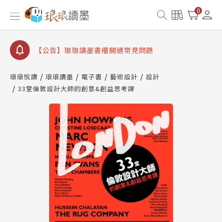
【公告】因 Readmoo 讀墨系統維護中，本站同步暫
0
停部分閱讀服務
【公告】琅琅讀墨數位閱讀資產合併與書櫃開通申請
【公告】琅琅讀墨書櫃開通常見問題
【公告】琅琅讀墨 3 分鐘完成書櫃開通與資產合併申
請圖文教學
琅琅悅讀
琅琅讀墨
電子書
藝術設計
設計
【公告】琅琅書店服務升級重要說明及資產合併結果
33堂倫敦設計大師的創意&創益思考課
查詢
【公告】因 Readmoo 讀墨系統維護中，本站同步暫
停部分閱讀服務