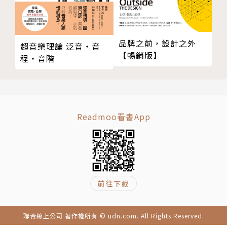
成功創意人第一手的現身說法，提供國際級的成功案
例。
品牌之前，設計之外
超音樂理論 泛音‧音
引人入勝的創業故事＋創益心法＋案例分析，快速從他
【暢銷版】
程‧音階
人經驗獲得成功法則。
分析城市與設計人的關係，提供因地制宜的參考價值。
Readmoo看書App
作者簡介
《La Vie》編輯部
推行設計不遺餘力，設計是時尚、是知識、是生活、是
前往下載
娛樂。第一本設計理想生活的美學實踐誌，《La Vie》
從消費者的需求與慾望出發，導引讀者了解、欣賞進而
聯合線上公司 著作權所有 © udn.com. All Rights Reserved.
懂得消費彰顯個性的好設計，協助讀者找到美感的體