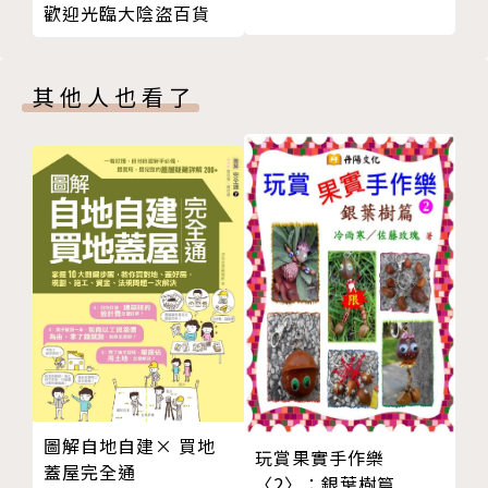
歡迎光臨大陰盜百貨
心靈健康運：天青石、異極礦、琥珀
個方法非常有效，漸漸地，即使感冒咳嗽也大概一兩天
升遷運：橄欖石碎石、葡萄石
就會痊癒。」－新竹．佳玲
【寶石能量小學堂 Part. 2】
其他人也看了
如何挑選適合自己的寶石？
名人推薦
寶石如何分辨真假？
創意大師 范可欽
常見的10個寶石能量Q＆A
占星專家 唐立淇
天然紫晶洞
中廣流行網《人來瘋》節目主持人 黎明柔
Chapter. 3 寶石精靈＆寶石儀式
女巫與精靈的魔法交易
神奇推薦(依姓氏筆劃排序)
我與精靈的第一次接觸
21種精靈擅長及喜愛的寶石種類
作者介紹
【寶石儀式】
Eddie
五芒星儀式
七芒星儀式
能量療癒師。提倡運用自然界的能量淨化空間、調整氣
圖解自地自建× 買地
蠟燭儀式
場，並擅長借助各式寶石的能量，改善健康與運勢。
玩賞果實手作樂
蓋屋完全通
附錄 寶石故事
〈2〉：銀葉樹篇