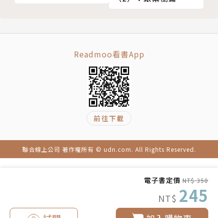
天空石
從小對於任何事物，總是抱持疑問的態度，對於那些被
拓帕石
視為理所當然的論調不以為然，堅持靠著自己的觀察和
孔賽石
發現，解釋這個世界上的萬事萬物。因緣際會之下，進
摩根石
入能量探詢的領域，依憑許多科學證據來解釋能量的存
Readmoo看書App
祖母綠
在，讓能量這個難以具象的物質，找到被重視的價值。
舒俱來石
近年來，將心力投注在各種寶石的能量研究，並藉由許
多臨床諮詢的案例佐證，提倡寶石能量不僅能療癒身
前往下載
心，更能淨化空間，有助於整體運勢的發展。著有《天
哪！不會是卡到阿飄吧？！》。與知名靈媒女巫YoYo
老師開辦YoYo心靈角落工作室，持續透過能量和魔
聯合線上公司 著作權所有 © udn.com. All Rights Reserved.
法，幫助大眾解決身心問題，並活躍於各類媒體活動與
講座教學。
電子書定價
NT$ 350
245
NT$
YoYo