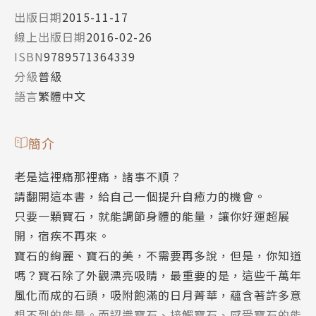
出版日期
2015-11-17
線上出版日期
2016-02-26
ISBN
9789571364339
分級
普級
語言
繁體中文
簡介
老是這裡痛那裡痛，諸事不順？
請翻開這本書，給自己一個提升自癒力的機會。
只要一顆寶石，就能調節身體的能量，讓你好運超展
開，宿疾不再來。
寶石的絢麗、寶石的美，不需要再多說，但是，你知道
嗎？寶石除了外觀漂亮吸睛，最重要的是，這些千萬年
風化而成的石頭，吸附飽滿的日月菁華，蘊含著許多意
想不到的能量。而認識寶石、接觸寶石、感受寶石的能