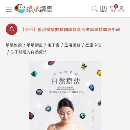
【公告】因 Readmoo 讀墨系統維護中，本站同步暫
0
停部分閱讀服務
【公告】琅琅讀墨數位閱讀資產合併與書櫃開通申請
【公告】琅琅讀墨書櫃開通常見問題
【公告】琅琅讀墨 3 分鐘完成書櫃開通與資產合併申
請圖文教學
琅琅悅讀
琅琅讀墨
電子書
生活風格
星座命理
【公告】琅琅書店服務升級重要說明及資產合併結果
你不知道的自然療法
查詢
【公告】因 Readmoo 讀墨系統維護中，本站同步暫
停部分閱讀服務