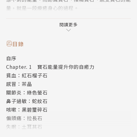
量，就是一段療癒身心的過程。
現代人大量使用3C產品，導致體內的正負離子失衡，
閱讀更多
舉例來說，長時間使用智慧型手機，導致眼睛發酸、頭
部脹暈，而這些毛病都可以藉著寶石能量，來維持正負
目錄
離子的平衡，促進這些症狀的緩解。依此類推，寶石也
自序
能改善身體不同部位的健康問題。
Chapter. 1 寶石能量提升你的自癒力
貧血：紅石榴子石
至於不同的寶石，散發不同的能量，到底哪一種寶石才
感冒：茶晶
能提供我們需要的正能量促進健康或是改善運勢？精通
關節炎：綠色螢石
寶石能量的Eddie老師，藉著本書除了教你認識寶石，
鼻子過敏：蛇紋石
還要告訴你如何挑選適合自己的寶石，寶石怎麼用，寶
咳嗽：黑碧璽碎石
石應該放在哪裡，透過寶石幫助你提升正能量、維持身
偏頭痛：拉長石
心靈的平衡。以許多實際接觸的臨床案例，佐證寶石帶
失眠：土耳其石
來的改變和好處。
牙痛：木化石