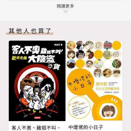
疲勞：綠曜石
閱讀更多
＊＊＊真人實錄＊＊＊
生理痛：紅玉髓
【寶石能量小學堂 Part. 1】
「在Eddie老師的幫忙之下，我見識到紅石榴子石的神
其他人也買了
寶石為何擁有能量？
奇能量，準備考試的期間，我時常握著紅石榴子石，貧
什麼是寶石能量？
血症狀獲得很大的改善，能夠專心唸書，最後考上心目
寶石能量的分類
中的理想學校(笑)！！！」－臺北．林同學
寶石與脈輪的對應關係
脈輪能量補充小祕方
「我一直很想結婚，真命天子卻遲遲沒有出現。三十五
Chapter. 2 寶石能量改善你的運勢
歲那年，在Eddie老師的建議之下，我開始配戴能夠招
偏財運：黃鐵礦、水膽水晶、鈦晶、金髮晶、沸石
來桃花運的星光粉晶，沒想到經過三個月的時間，我如
桃花運：星光粉晶、木化玉、菱錳礦
願遇見現在的先生，讓我不得不讚嘆寶石召來幸福的強
創業運：菊石、藍銅礦、藍晶石
大能量！」－桃園．鄭小姐
考試運：青金石、月光石
貴人運：太陽石、海水藍寶
「我只要一感冒，咳嗽至少會咳上一個月，直到在朋友
生子運：紅玉髓水晶
的推薦之下，求助Eddie老師，建議我在咳嗽症狀劇烈
中壢佬的小日子
客人不奧、雞姐不叫，
旅行平安運：天然紫水晶柱
的時候，將黑碧璽放在頸部附近，讓能量緩解症狀，這