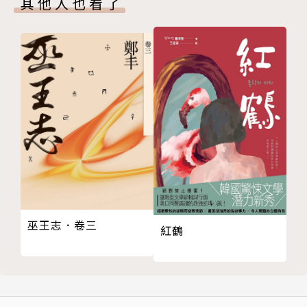
其他人也看了
27
28
三十五歲至四十一歲，歷時六年完成《戰爭與和平》。
29
四十五歲至四十九歲，寫成《安娜．卡列尼娜》，此後
30
舉家遷往莫斯科，探訪貧民、調查監獄，研習哲學、宗
31
教、道德、倫理，因對自己富裕生活的正確性產生懷
32
疑，經常自己動手打理家務。
33
34
六十一歲至七十一歲，耗費十年心血，完成巨著《復
35
活》。
36
37
一九一○年十月二十八日，八十二歲高齡的托爾斯泰，
38
巫王志．卷三
決定擺脫貴族生活，離家出走，結果中途受涼，死於阿
紅鶴
39
斯塔波沃車站，依照他的遺囑，遺體葬在故鄉莊園，沒
40
有十字架、沒有墓碑。時至今日，他被全世界譽為「俄
41
羅斯的良心」。
42