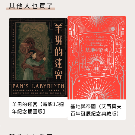
其他人也買了
11
12
作者簡介
13
14
列夫‧托爾斯泰 (Лев Николаевич Толстой, 1828
15
-1910)
16
17
俄羅斯文學泰斗，生於俄國貴族世家，父母親都是有名
18
望的大貴族。十歲前父母雙亡，而家道豐厚，由姑媽撫
19
養成人。十六歲進入喀山大學東方語系，反沙皇，一年
20
後轉法律系。十九歲退學回家，在自己的土地上嘗試改
21
革，但收效甚微。二十三歲時自願從軍，因戰功而升為
22
中尉。
羊男的迷宮【電影15週
基地與帝國（艾西莫夫
23
年紀念插圖版】
百年誕辰紀念典藏版）
24
兩度遊歷歐洲，回國後在自己的莊園辦學校，作調解
25
人，當陪審員，維護農民的權益。三十四歲時和索菲婭
26
結婚，總共生育十三個孩子。