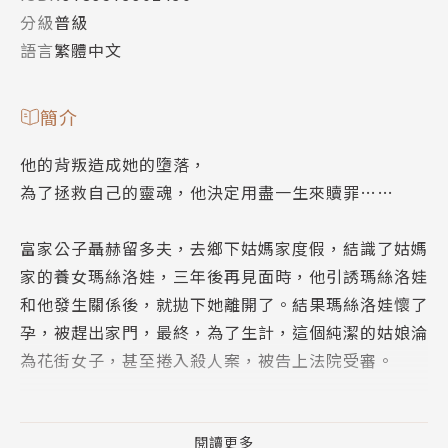
分級
普級
語言
繁體中文
簡介
他的背叛造成她的墮落，
為了拯救自己的靈魂，他決定用盡一生來贖罪……
富家公子聶赫留多夫，去鄉下姑媽家度假，結識了姑媽
家的養女瑪絲洛娃，三年後再見面時，他引誘瑪絲洛娃
和他發生關係後，就拋下她離開了。結果瑪絲洛娃懷了
孕，被趕出家門，最終，為了生計，這個純潔的姑娘淪
為花街女子，甚至捲入殺人案，被告上法院受審。
然而事有湊巧，審判瑪絲洛娃的陪審團中，恰好就有聶
赫留多夫，他發現情況竟然變成「由一個有罪的人審判
閱讀更多