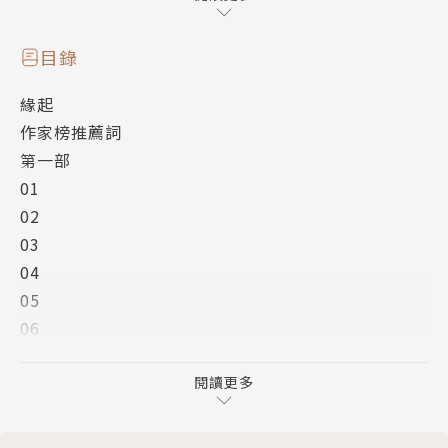
一個無辜受害的人」，因而陷入深深的愧疚之中。為了
彌補自己的過錯，他為瑪絲洛娃四處奔走，並希望和她
目錄
結婚，然而，瑪絲洛娃卻另有打算；幾次探監時，聶赫
緣起
留多夫看到獄中其他犯人身上所發生的令人匪夷所思的
作家榜推薦詞
事件，他好像突然醒了過來，從前曾經懷抱的改革社會
第一部
的理想再度被喚起，他也動用關係為那些無助的鄉下人
01
請命，最後甚至把自己的土地都送了出去……
02
03
托爾斯泰層層抽絲剝繭，探討貧窮的根源、罪犯的形
04
成、審案過程的荒謬、監獄制度的恐怖等等，以悲天憫
05
人的情感，試圖找出解決社會的不公不義之道，使瑪絲
06
洛娃和其他人所遭遇的冤案與悲劇不再發生，最後，他
07
終於找到了所有問題的答案。
08
閱讀更多
09
關於愛情與贖罪，再沒有比本書更令人震撼的故事了！
10