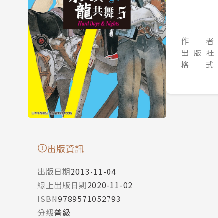
作 者
出 版 社
格 式
出版資訊
出版日期
2013-11-04
線上出版日期
2020-11-02
ISBN
9789571052793
分級
普級