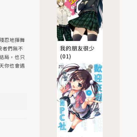
殘忍地揮舞
我的朋友很少
貌者們無不
(01)
結局，也只
天你也會遇