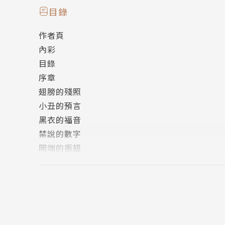
喜歡的漫畫標題：吵架拉麵
目錄
作者頁
內彩
目錄
序章
翅膀的殘照
小丑的預言
黑衣的福音
禁說的數字
開端的振翅
幸運與倒楣
刃之宿業
極道與仁義共舞
版權頁
封底