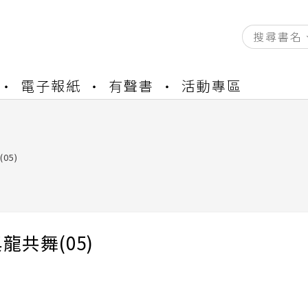
資產合併結果查詢
電子報紙
有聲書
活動專區
書櫃開通申請
與資產合併申請圖文教學
資產合併結果查詢
書櫃開通申請
05)
龍共舞(05)