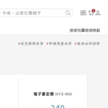
0
琅琅悅讀
琅琅原創
紀念東野圭吾
申請資產合併
查詢合併結果
電子書定價
NT$ 400
240