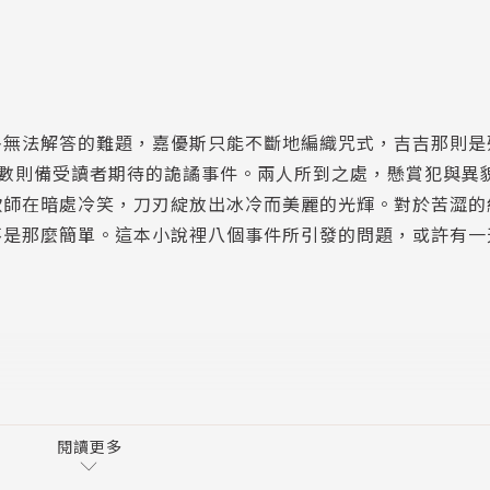
多無法解答的難題，嘉優斯只能不斷地編織咒式，吉吉那則是
錄數則備受讀者期待的詭譎事件。兩人所到之處，懸賞犯與異
欺師在暗處冷笑，刀刃綻放出冰冷而美麗的光輝。對於苦澀的
不是那麼簡單。這本小說裡八個事件所引發的問題，或許有一
，這樣很性感。
閱讀更多
過的自己充滿熱情。