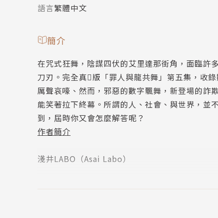
語言
繁體中文
簡介
在咒式狂舞，陰謀四伏的艾里達那街角，面臨許
刀刃。完全真版「罪人與龍共舞」第五集，收
厲聲哀嚎、然而，邪惡的數字飄舞，新登場的詐
能笑著拉下終幕。所謂的人、社會、與世界，並
到，屆時你又會怎麼解答呢？
作者簡介
淺井LABO（Asai Labo）
1974年7月12日生。A型。
無論機器損壞或是受傷出血，總之先用膠帶纏住
雖然不相信靈魂之說與超自然現象，卻對最信不