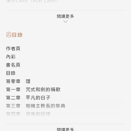
淺井Labo（Asai Labo）
得獎經歷：不熟ＤＨＣ系列基礎化妝品排名的作家第一
名。不知道CanCam和AneCan人氣模特兒是誰的作家
閱讀更多
第一名。對給突然造訪的客人的簡單小菜排名完全沒興
趣的作家第一名。媽媽不想給純真孩子們看的作品作家
目錄
第一名，等等殊榮都未曾獲獎。1974年7月12日生。
作者頁
會緊張到翻白眼說出「雖然是處女作還是請大家多多捧
內彩
場！」這種不知是真是假的發言的害羞人士。
書名頁
插畫者簡介
目錄
宮城（Miyagi）
第零章 環
出身於北海道野付郡。
第一章 咒式和劍的禍歌
愛睡覺，經常發呆。
第二章 平凡的日子
第三章 樞機主教長的祭典
第四章 夜晚和回憶
第五章 預感的早晨
第六章 黑暗之影
閱讀更多