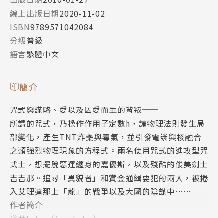
線上出版日期
2020-11-02
ISBN
9789571042084
分級
普級
語言
繁體中文
簡介
咒式與謀略、愛以及因愛而生的背叛──
所謂的咒式，乃操作作用子定數h，讓物理法則發生局
部變化，產生TNT炸藥與毒氣，並引發電漿與核融合
之類強烈物理現象的方程式。兩名使用咒式的進攻型咒
式士，想擺脫惡運纏身的嘉優斯，以及殘酷的俊美劍士
吉吉那。追尋「異貌者」和賞金通緝要犯的兩人，被捲
入艾理達那上「龍」的戰爭以及大國的陰謀中……
作者簡介