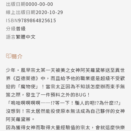
出版日期
0000-00-00
線上出版日期
2020-10-29
ISBN
9789864825615
分級
普級
語言
繁體中文
簡介
少年‧風早宗太某一天被美之女神阿芙蘿黛蒂送至異世
界《亞德萊德》中，而且給予他的職業還是超級不受歡
迎的「魔物使」！當宗太正因為不知該怎麼辦而束手無
策之際，發生了一件預料之外的BUG！
「嗚哇啊啊啊啊──!?等一下！騙人的吧!?為什麼!?」
沒想到！宗太居然能役使原本無法成為自己夥伴的女神
阿芙蘿黛蒂。
因為獲得女神而取得大量經驗值的宗太，會就這麼快樂