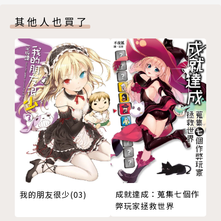
附加短篇 女神是小動物
其他人也買了
後記
版權頁
成就達成：蒐集七個作
我的朋友很少(03)
弊玩家拯救世界