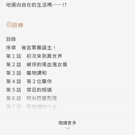
地邁向自在的生活嗎──!?
目錄
目錄
序章 後宮軍團誕生！
第１話 初次來到異世界
第２話 被俘的吸血鬼女僕
第３話 魔物調和
第４話 第２位夥伴
第５話 禁忌的相遇
第６話 阿米巴變形怪
第７話 鍛造舖的少女
第８話 迷情粉
第９話 殲滅惡龍
閱讀更多
終章 第３位夥伴