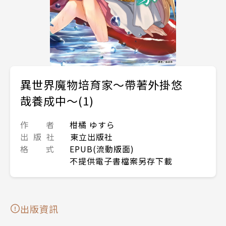
異世界魔物培育家～帶著外掛悠
哉養成中～(1)
作 者
柑橘 ゆすら
出 版 社
東立出版社
格 式
EPUB(流動版面)
不提供電子書檔案另存下載
出版資訊